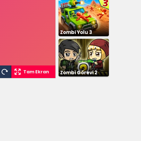
Zombi Yolu 3
Tam Ekran
Zombi Görevi 2