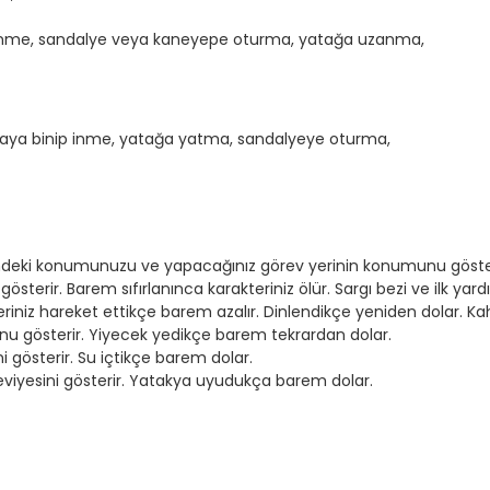
inme, sandalye veya kaneyepe oturma, yatağa uzanma,
baya binip inme, yatağa yatma, sandalyeye oturma,
erindeki konumunuzu ve yapacağınız görev yerinin konumunu göster
 gösterir. Barem sıfırlanınca karakteriniz ölür. Sargı bezi ve ilk ya
teriniz hareket ettikçe barem azalır. Dinlendikçe yeniden dolar. K
nu gösterir. Yiyecek yedikçe barem tekrardan dolar.
i gösterir. Su içtikçe barem dolar.
eviyesini gösterir. Yatakya uyudukça barem dolar.