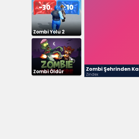
Zombi Yolu 2
Zombi Şehrinden Ka
Zombi Öldür
Zindex