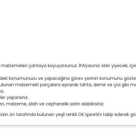
 malzemeleri çantaya koyuyorsunuz. İhtiyacınız olan yiyecek, i
erindeki konumunuzu ve yapacağınız görev yerinin konumunu göster
unan malzemelri parçalara ayırarak tahta, demir ve çivi gibi m
z.
er yaparsınız.
i, malzeme, silah ve cephanelik satın alabilirsiniz.
n ön tarafında bulunan yeşil renkli OK işaretini takip ederek gör