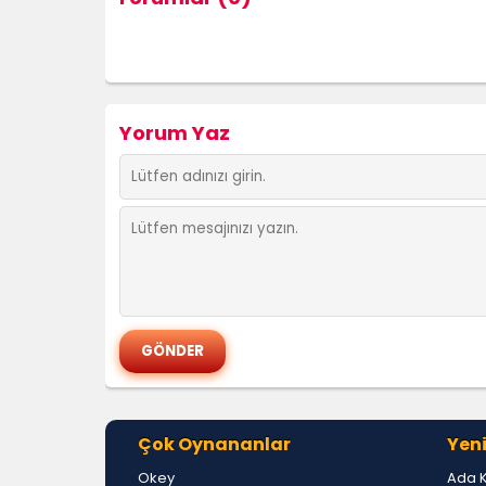
Yorum Yaz
Çok Oynananlar
Yeni
Okey
Ada 