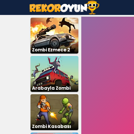
Zombi Ezmece 2
Arabayla Zombi
Ezme
Zombi Kasabası