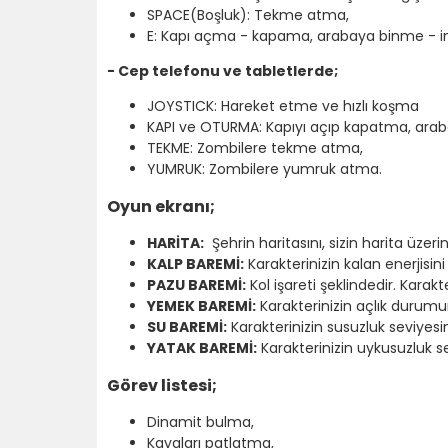
SPACE(Boşluk): Tekme atma,
E: Kapı açma - kapama, arabaya binme - 
- Cep telefonu ve tabletlerde;
JOYSTICK: Hareket etme ve hızlı koşma
KAPI ve OTURMA: Kapıyı açıp kapatma, ara
TEKME: Zombilere tekme atma,
YUMRUK: Zombilere yumruk atma.
Oyun ekranı;
HARİTA:
Şehrin haritasını, sizin harita üz
KALP BAREMİ:
Karakterinizin kalan enerjisini
PAZU BAREMİ:
Kol işareti şeklindedir. Karak
YEMEK BAREMİ:
Karakterinizin açlık durumu
SU BAREMİ:
Karakterinizin susuzluk seviyesin
YATAK BAREMİ:
Karakterinizin uykusuzluk s
Görev listesi;
Dinamit bulma,
Kayaları patlatma,