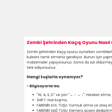
Zombi Şehrinden Kaçış Oyunu Nasıl 
Zombi şehrinden kaçış oyunu oynarken zombilerle
kulesini tamir etmeniz gerekiyor. Bunun için ya
malzemeler yapıyorsunuz. Sonra da sizi öldürmeye
terk ediyorsunuz.
Hangi tuşlarla oynanıyor?
- Bilgisayarlarda;
"W, A, S, D" ve yön "← ↑ → ↓": Hareket etme,
SHIFT: Hızlı koşma,
FARENİN SOL TUŞU: Yumruk atma ve ateş e
FARENİN SAĞ TUŞU: Kamera açısını değiştirm