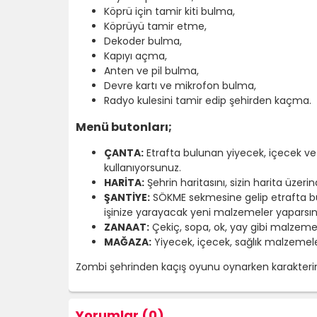
Köprü için tamir kiti bulma,
Köprüyü tamir etme,
Dekoder bulma,
Kapıyı açma,
Anten ve pil bulma,
Devre kartı ve mikrofon bulma,
Radyo kulesini tamir edip şehirden kaçma.
Menü butonları;
ÇANTA:
Etrafta bulunan yiyecek, içecek ve
kullanıyorsunuz.
HARİTA:
Şehrin haritasını, sizin harita üz
ŞANTİYE:
SÖKME sekmesine gelip etrafta bul
işinize yarayacak yeni malzemeler yaparsını
ZANAAT:
Çekiç, sopa, ok, yay gibi malzemel
MAĞAZA:
Yiyecek, içecek, sağlık malzemeler
Zombi şehrinden kaçış oyunu oynarken karakterinizi
Yorumlar (0)