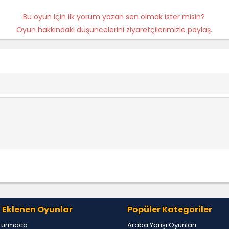
Bu oyun için ilk yorum yazan sen olmak ister misin?
Oyun hakkındaki düşüncelerini ziyaretçilerimizle paylaş.
 Eklenen Oyunlar
Popüler Kategoriler
Kurmaca
Araba Yarışı Oyunları