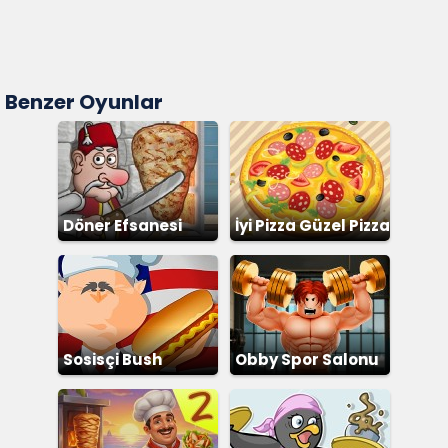
Benzer Oyunlar
Döner Efsanesi
İyi Pizza Güzel Pizza
Sosisçi Bush
Obby Spor Salonu