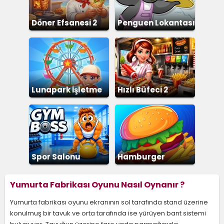
Döner Efsanesi 2
Penguen Lokantası
Lunapark İşletme
Hızlı Büfeci 2
Spor Salonu
Hamburger
Dükkanı
Yumurta Fabrikası Oyunu Nasıl Oynanır ?
Yumurta fabrikası oyunu ekranının sol tarafında stand üzerine
konulmuş bir tavuk ve orta tarafında ise yürüyen bant sistemi