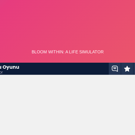
u Oyunu
or