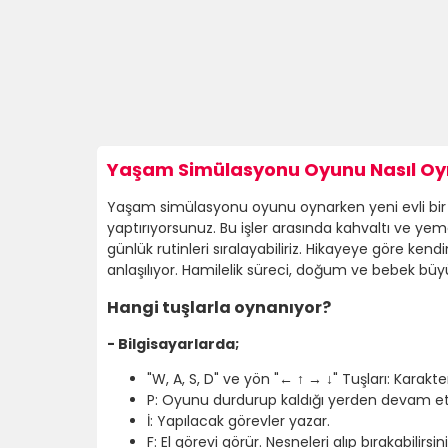
Yaşam Simülasyonu Oyunu Nasıl Oyn
Yaşam simülasyonu oyunu oynarken yeni evli bir çif
yaptırıyorsunuz. Bu işler arasında kahvaltı ve 
günlük rutinleri sıralayabiliriz. Hikayeye göre ke
anlaşılıyor. Hamilelik süreci, doğum ve bebek büyü
Hangi tuşlarla oynanıyor?
- Bilgisayarlarda;
"W, A, S, D" ve yön "← ↑ → ↓" Tuşları: Karakteri
P: Oyunu durdurup kaldığı yerden devam ettir
İ: Yapılacak görevler yazar.
F: El görevi görür. Nesneleri alıp bırakabilirsini