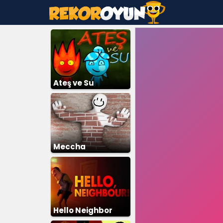
Ateş ve Su
Meccha
Chameleon
Hello Neighbor