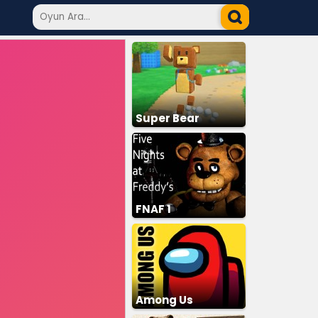
Super Bear
Adventure
FNAF 1
Among Us