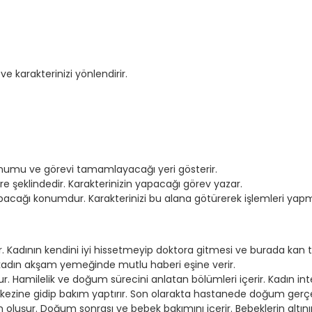
e karakterinizi yönlendirir.
numu ve görevi tamamlayacağı yeri gösterir.
e şeklindedir. Karakterinizin yapacağı görev yazar.
pacağı konumdur. Karakterinizi bu alana götürerek işlemleri yapm
. Kadının kendini iyi hissetmeyip doktora gitmesi ve burada kan 
n kadın akşam yemeğinde mutlu haberi eşine verir.
r. Hamilelik ve doğum sürecini anlatan bölümleri içerir. Kadın int
rkezine gidip bakım yaptırır. Son olarakta hastanede doğum gerçe
oluşur. Doğum sonrası ve bebek bakımını içerir. Bebeklerin altının 