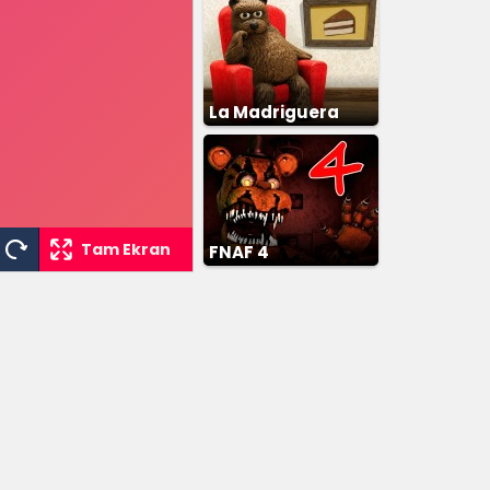
La Madriguera
Tam Ekran
FNAF 4