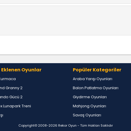
 Eklenen Oyunlar
Popüler Kategoriler
Kurmaca
Araba Yarışı Oyunları
nd Granny 2
Balon Patlatma Oyunları
ndo Gücü 2
Giydirme Oyunları
x Lunapark Treni
Mahjong Oyunları
ışı
Savaş Oyunları
Copyright© 2008-2026
Rekor Oyun
- Tüm Hakları Saklıdır