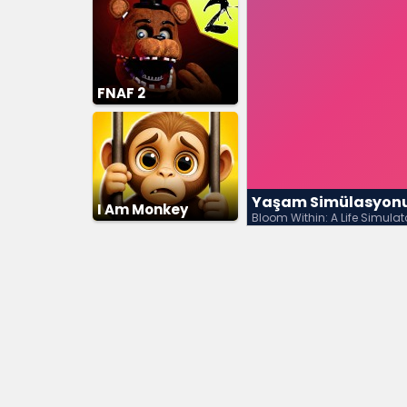
FNAF 2
Yaşam Simülasyon
I Am Monkey
Bloom Within: A Life Simulat