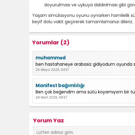
doyurulması ve uykuya daldırılması gibi görev
Yaşam simülasyonu oyunu oynarken hamilelik sür
keyif dolu vakit geçirerek tamamlamanızı dileriz.
Yorumlar (2)
muhamməd
ben hastahaneye arabasiz gidiyodum oyunda so
26 Mayıs 2026, 04:37
Manifest bağımlılığı
Ben çok beğendim ama sütü koyamıyom bir türl
28 Mart 2026, 08:57
Yorum Yaz