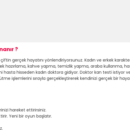
anır ?
tin gerçek hayatını yönlendiriyorsunuz. Kadın ve erkek karakterler
yemek hazırlama, kahve yapma, temizlik yapma, araba kullanma, h
ndini hasta hisseden kadın doktora gidiyor. Doktor kan testi istiyo
tme işlemlerini sırayla gerçekleştirerek kendinizi gerçek bir hayat
nizi hareket ettirirsiniz.
ir. Yeni bir oyun başlatır.
z.