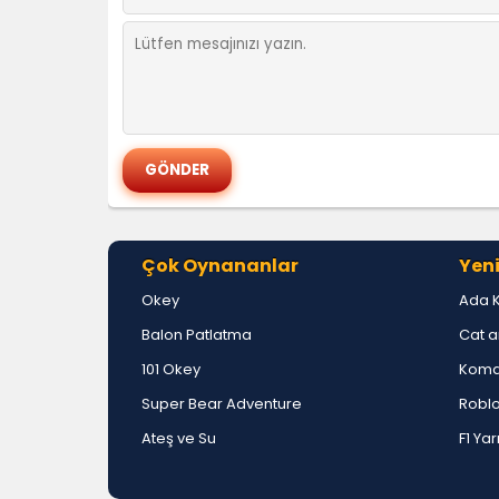
Çok Oynananlar
Yeni
Okey
Ada 
Balon Patlatma
Cat a
101 Okey
Koma
Super Bear Adventure
Roblo
Ateş ve Su
F1 Yar