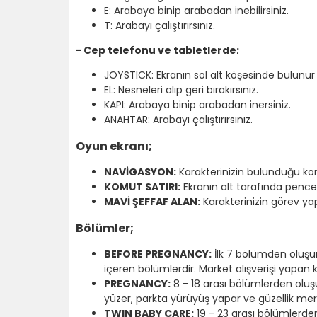
E: Arabaya binip arabadan inebilirsiniz.
T: Arabayı çalıştırırsınız.
- Cep telefonu ve tabletlerde;
JOYSTICK: Ekranın sol alt köşesinde bulunur v
EL: Nesneleri alıp geri bırakırsınız.
KAPI: Arabaya binip arabadan inersiniz.
ANAHTAR: Arabayı çalıştırırsınız.
Oyun ekranı;
NAVİGASYON:
Karakterinizin bulunduğu ko
KOMUT SATIRI:
Ekranın alt tarafında pencer
MAVİ ŞEFFAF ALAN:
Karakterinizin görev ya
Bölümler;
BEFORE PREGNANCY:
İlk 7 bölümden oluşur
içeren bölümlerdir. Market alışverişi yapa
PREGNANCY:
8 - 18 arası bölümlerden oluşu
yüzer, parkta yürüyüş yapar ve güzellik me
TWIN BABY CARE:
19 - 23 arası bölümlerden 