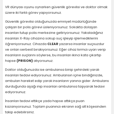
VR dünyası oyunu oynarken güvenlik görevlisi ve doktor olmak
üzere iki farklı görev yapıyorsunuz.
Güvenlik görevlisi olduğunuzda emniyet müdürlüğünde
çalışan bir polis görevi üsleniyorsunuz. Sokakta dolaşan
insanları tutup polis merkezine getiriyorsunuz. Yakaladığınız
insanları X-Ray cihazına sokup suç işleyip işlemediklerini
öğreniyorsunuz. Cihazda
CLEAR
yazarsa insanlar suçsuzdur
ve onları serbest bırakıyorsunuz. Eğer cihaz kırmızı uyarı verip
insanların suçlarını söylerse, bu insanları ikinci kata çıkartıp
hapse
(PRISON)
atıyorsunuz.
Doktor olduğunuzda ise ambulansa binip şehirdeki yaralı
insanları tedavi ediyorsunuz. Ambulansın içine bindiğinizde,
ambulan hareket edip yaralı insanların yanına gider. Ambulans
durduğunda aşağı inip insanları ambulansa taşıyarak tedavi
ediyorsunuz.
İnsanları tedavi ettikçe yada hapse attıkça puan
kazanıyorsunuz. Toplam puanınızı ekranın sağ alt köşesinden
takip edebilirsiniz.