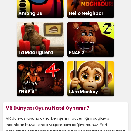
Among Us
Hello Neighbor
La Madriguera
FNAF 2
FNAF 4
I Am Monkey
VR Dünyası Oyunu Nasıl Oynanır ?
VR dünyası oyunu oynarken şehrin güvenliğini sağlayıp
insanların huzur içinde yaşamasını sağlıyorsunuz. Yeri