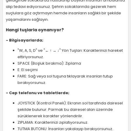
geldiğinde sokaklarda hastalanıp bayılan insanları ambulansa
alıp tedavi ediyorsunuz. Şehrin sokaklarında gezerek hem
suçlulara göz açtırmayın hemde insanların sağlıklı bir şekilde
yaşamalarını sağlayın.
Hangi tuşlarla oynanıyor?
- Bilgisayarlarda;
"W, A, S, D" ve "← ↑ → ↓" Yön Tuşları: Karakterinizi hareket
ettiriyorsunuz.
SPACE (Boşluk bırakma): Zıplama
E: El seçimi
FARE: Sağ veya sol tuşuna tıklayarak insanları tutup
bırakıyorsunuz.
- Cep telefonu ve tabletlerde;
JOYSTICK (Kontrol Paneli): Ekranın sol tarafında dairesel
şekilde bulunur. Parmak bu dairesel alan üzerinde
sürüklenerek karakter yönlendirilir.
ZIPLAMA: Karakterinizi zıplatıyorsunuz.
TUTMA BUTONU: İnsanları yakalayıp bırakıyorsunuz.