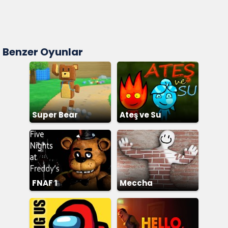
Benzer Oyunlar
Super Bear
Ateş ve Su
Adventure
FNAF 1
Meccha
Chameleon