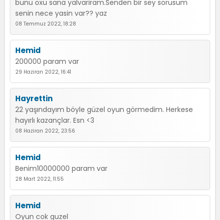
bunu oxu sana yalvariram.Senden bir sey sorusum
senin nece yasin var?? yaz
08 Temmuz 2022, 18:28
Hemid
200000 param var
29 Haziran 2022, 16:41
Hayrettin
22 yaşındayım böyle güzel oyun görmedim. Herkese
hayırlı kazançlar. Esn <3
08 Haziran 2022, 23:56
Hemid
Benim10000000 param var
28 Mart 2022, 11:55
Hemid
Oyun cok guzel