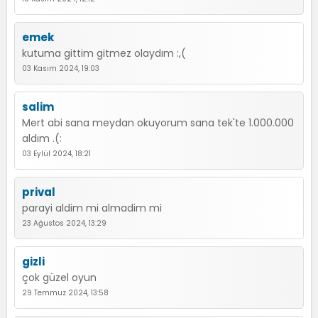
emek
kutuma gittim gitmez olaydım :,(
03 Kasım 2024, 19:03
salim
Mert abi sana meydan okuyorum sana tek'te 1.000.000
aldım .(:
03 Eylül 2024, 18:21
prival
parayi aldim mi almadim mi
23 Ağustos 2024, 13:29
gizli
çok güzel oyun
29 Temmuz 2024, 13:58