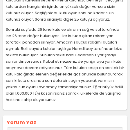
kutudan 3 tanesini seçerek kendi kutunuzu belirleyin. Seçtiğiniz
kutulardan hangisinin içinde en yüksek değer varsa o sizin
kutunuz oluyor. Seçtiğiniz bu kutu oyun sonuna kadar sizin
kutunuz oluyor. Sonra sırasıyla diğer 25 kutuyu açıyoruz.
Sonraki sayfada 26 tane kutu ve ekranın sağ ve sol tarafında
ise 26 tane değer bulunuyor. Her kutuda çıkan rakam yan
taraftaki panodan siliniyor. Amacımız küçük rakamlı kutuları
açmak. Belli sayıda kutuları açtıkça Hamdi bey tarafından bize
teklifte bulunuyor. Sunulan teklifi kabul ederseniz yarışmayı
sonlandırıyorsunuz. Kabul etmezseniz de yarışmaya yani kutu
seçmeye devam ediyorsunuz. Tüm kutuları seçip en son tek bir
kutu kaldığında elenen değerleride göz önünde bulundurarak
son iki kutu arasında son defa bir seçim yaparak varmısın
yokmusun oyunu oynamayı tamamlıyorsunuz. Eğer büyük ödül
olan 1.000.000 TL'yi kazanırsanız sonraki ülkelerde de yarışma
hakkına sahip oluyorsunuz.
Yorum Yaz