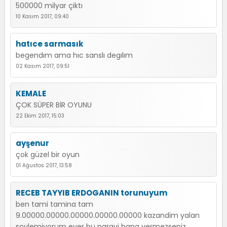
500000 milyar çiktı
10 Kasım 2017, 09:40
hatıce sarmasık
begendım ama hıc sanslı degılım
02 Kasım 2017, 09:51
KEMALE
ÇOK SÜPER BİR OYUNU
22 Ekim 2017, 15:03
ayşenur
çok güzel bir oyun
01 Ağustos 2017, 13:58
RECEB TAYYIB ERDOGANIN torunuyum
ben tami tamina tam
9.00000.00000.00000.00000.00000 kazandim yalan
soylemiyorum eyer bu parayi bana vermezseniz