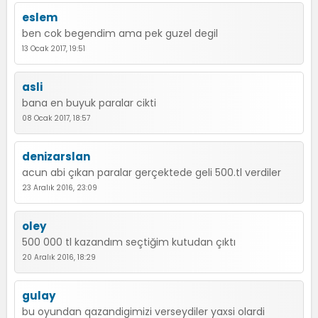
eslem
ben cok begendim ama pek guzel degil
13 Ocak 2017, 19:51
asli
bana en buyuk paralar cikti
08 Ocak 2017, 18:57
denizarslan
acun abi çıkan paralar gerçektede geli 500.tl verdiler
23 Aralık 2016, 23:09
oley
500 000 tl kazandım seçtiğim kutudan çıktı
20 Aralık 2016, 18:29
gulay
bu oyundan qazandigimizi verseydiler yaxsi olardi