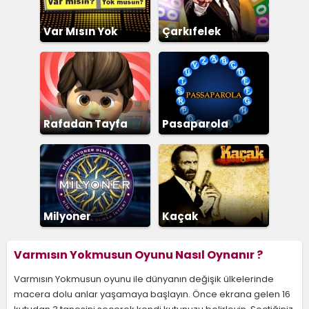
Var Mısın Yok
Çarkıfelek
Musun
Rafadan Tayfa
Pasaparola
Milyoner
Kaçak
Varmısın Yokmusun Oyunu Nasıl Oynanır ?
Varmısın Yokmusun oyunu ile dünyanın değişik ülkelerinde
macera dolu anlar yaşamaya başlayın. Önce ekrana gelen 16