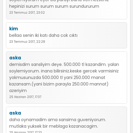
hepinizi surum surum surum surundururum
23 Temmuz 2017, 23:02
kim
bellaa senin iki katı daha cok cıktı
23 Temmuz 2017, 22:28
aska
demisdim sansliyim deye. 500.000 tl kazandim. yalan
soylemiyorum. inana bilirsiniz.keske gercek varmisiniz
yokmusunuzda 500.000 tl yani 250.000 manat
kazansam.(yani bizim parayla 250.000 mannat)
azeriyim
25 Haziran 2017, 17:37
aska
daha oynamadim ama sansima guveniyorum.
mutlaka yuksek bir meblaga kazanacagim.
25 Haziran 2017, 17:23