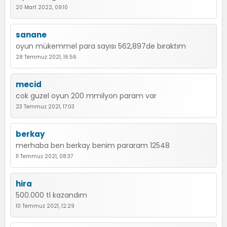
20 Mart 2022, 09:10
sanane
oyun mükemmel para sayısı 562,897de bıraktım
28 Temmuz 2021, 16:56
mecid
cok guzel oyun 200 mmilyon param var
23 Temmuz 2021, 17:03
berkay
merhaba ben berkay benim pararam 12548
11 Temmuz 2021, 08:37
hira
500.000 tl kazandım
10 Temmuz 2021, 12:29