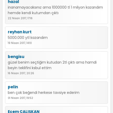
hazal
inanamayacaksınız ama 1000000 tl 1 milyon kazandım
hemde kendi kutumdan çıktı
22 Nisan 2017, 17:16
reyhan kurt
5000.000 ytl kazandım
19 Nisan 2017, 14:10
bengisu
güzel benim seçtiğim kutudan 2tl çıktı ama hamdi
beyin teklifini ksbul ettim
16 Nisan 2017, 20:26
pelin
ben çok beğendi herkese tavsiye ederim
01 Nisan 2017, 19:52
Ecem ÇALIŞKAN