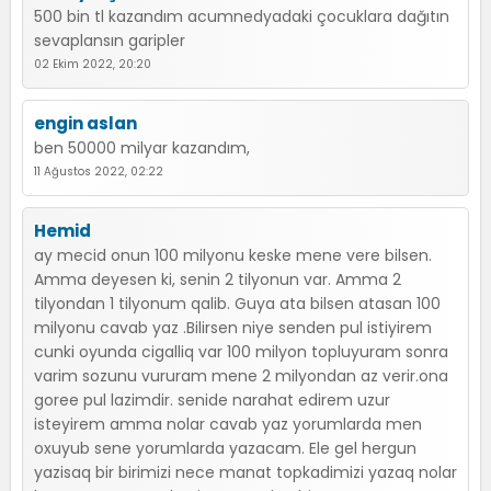
500 bin tl kazandım acumnedyadaki çocuklara dağıtın
sevaplansın garipler
02 Ekim 2022, 20:20
engin aslan
ben 50000 milyar kazandım,
11 Ağustos 2022, 02:22
Hemid
ay mecid onun 100 milyonu keske mene vere bilsen.
Amma deyesen ki, senin 2 tilyonun var. Amma 2
tilyondan 1 tilyonum qalib. Guya ata bilsen atasan 100
milyonu cavab yaz .Bilirsen niye senden pul istiyirem
cunki oyunda cigalliq var 100 milyon topluyuram sonra
varim sozunu vururam mene 2 milyondan az verir.ona
goree pul lazimdir. senide narahat edirem uzur
isteyirem amma nolar cavab yaz yorumlarda men
oxuyub sene yorumlarda yazacam. Ele gel hergun
yazisaq bir birimizi nece manat topkadimizi yazaq nolar