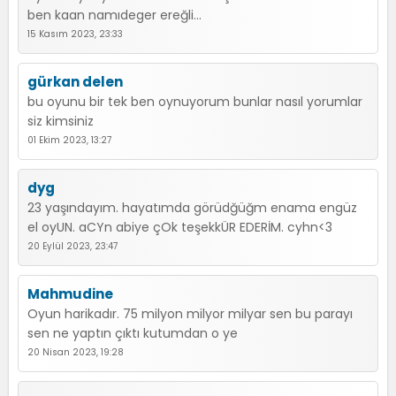
ben kaan namıdeger ereğli...
15 Kasım 2023, 23:33
gürkan delen
bu oyunu bir tek ben oynuyorum bunlar nasıl yorumlar
siz kimsiniz
01 Ekim 2023, 13:27
dyg
23 yaşındayım. hayatımda görüdğüğm enama engüz
el oyUN. aCYn abiye çOk teşekkÜR EDERİM. cyhn<3
20 Eylül 2023, 23:47
Mahmudine
Oyun harikadır. 75 milyon milyor milyar sen bu parayı
sen ne yaptın çıktı kutumdan o ye
20 Nisan 2023, 19:28