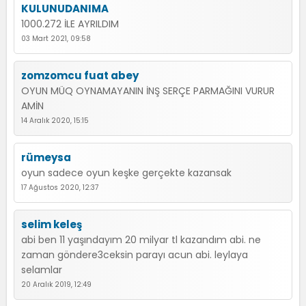
KULUNUDANIMA
1000.272 İLE AYRILDIM
03 Mart 2021, 09:58
zomzomcu fuat abey
OYUN MÜQ OYNAMAYANIN İNŞ SERÇE PARMAĞINI VURUR
AMİN
14 Aralık 2020, 15:15
rümeysa
oyun sadece oyun keşke gerçekte kazansak
17 Ağustos 2020, 12:37
selim keleş
abi ben 11 yaşındayım 20 milyar tl kazandım abi. ne
zaman göndere3ceksin parayı acun abi. leylaya
selamlar
20 Aralık 2019, 12:49