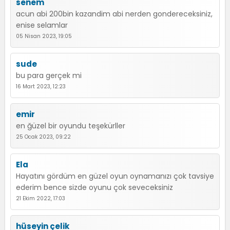
senem
acun abi 200bin kazandim abi nerden gondereceksiniz,
enise selamlar
05 Nisan 2023, 19:05
sude
bu para gerçek mi
16 Mart 2023, 12:23
emir
en ğüzel bir oyundu teşekürller
25 Ocak 2023, 09:22
Ela
Hayatını gördüm en güzel oyun oynamanızı çok tavsiye
ederim bence sizde oyunu çok seveceksiniz
21 Ekim 2022, 17:03
hüseyin çelik