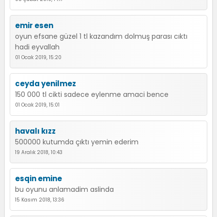
emir esen
oyun efsane güzel 1 tl kazandım dolmuş parası cıktı
hadi eyvallah
01 Ocak 2019, 15:20
ceyda yenilmez
150 000 tl cikti sadece eylenme amaci bence
01 Ocak 2019, 15:01
havalı kızz
500000 kutumda çıktı yemin ederim
19 Aralık 2018, 10:43
esqin emine
bu oyunu anlamadim aslinda
15 Kasım 2018, 13:36