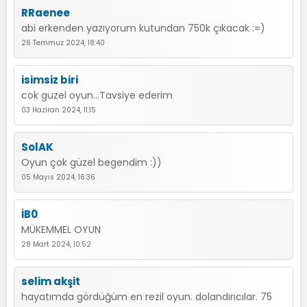
RRaenee
abi erkenden yazıyorum kutundan 750k çıkacak :=)
26 Temmuz 2024, 18:40
isimsiz biri
cok guzel oyun...Tavsiye ederim
03 Haziran 2024, 11:15
SolAK
Oyun çok güzel begendim :))
05 Mayıs 2024, 16:36
İB0
MÜKEMMEL OYUN
28 Mart 2024, 10:52
selim akşit
hayatımda gördüğüm en rezil oyun. dolandırıcılar. 75