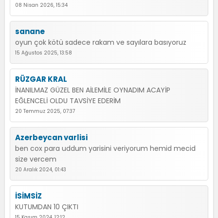
08 Nisan 2026, 15:34
sanane
oyun çok kötü sadece rakam ve sayılara basıyoruz
15 Ağustos 2025, 13:58
RÜZGAR KRAL
İNANILMAZ GÜZEL BEN AİLEMİLE OYNADIM ACAYİP
EĞLENCELİ OLDU TAVSİYE EDERİM
20 Temmuz 2025, 07:37
Azerbeycan varlisi
ben cox para uddum yarisini veriyorum hemid mecid
size vercem
20 Aralık 2024, 01:43
İSİMSİZ
KUTUMDAN 10 ÇIKTI
15 Kasım 2024, 12:12