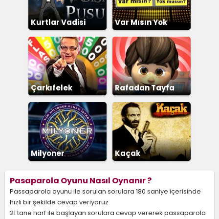
Kurtlar Vadisi
Var Mısın Yok
Musun
Çarkıfelek
Rafadan Tayfa
Milyoner
Kaçak
Pasaparola Oyunu Nasıl Oynanır ?
Passaparola oyunu ile sorulan sorulara 180 saniye içerisinde
hızlı bir şekilde cevap veriyoruz.
21 tane harf ile başlayan sorulara cevap vererek passaparola