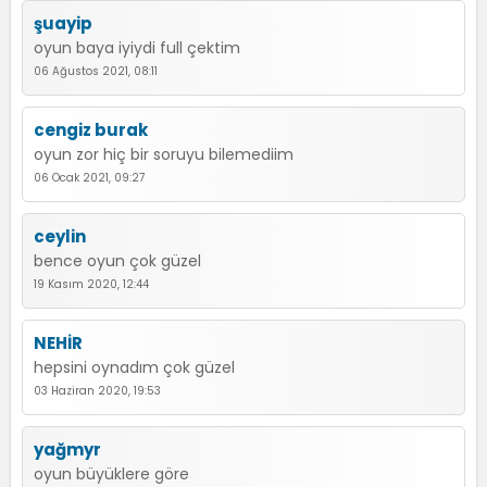
şuayip
oyun baya iyiydi full çektim
06 Ağustos 2021, 08:11
cengiz burak
oyun zor hiç bir soruyu bilemediim
06 Ocak 2021, 09:27
ceylin
bence oyun çok güzel
19 Kasım 2020, 12:44
NEHİR
hepsini oynadım çok güzel
03 Haziran 2020, 19:53
yağmyr
oyun büyüklere göre