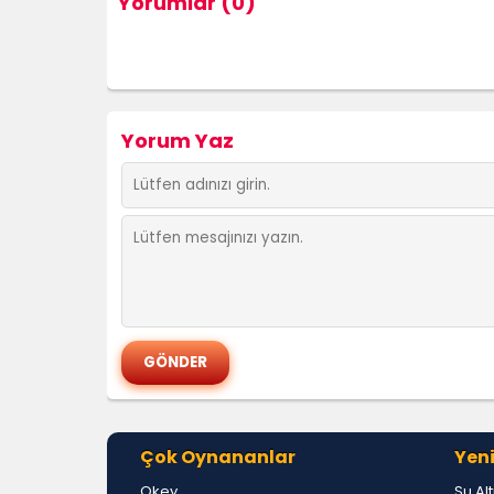
Yorumlar (0)
Yorum Yaz
Çok Oynananlar
Yeni
Okey
Su Al