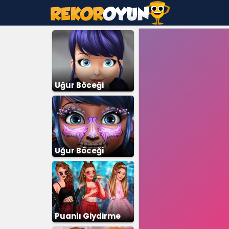
Uğur Böceği
Makyaj Yapma
Uğur Böceği
Cadılar Bayramı
Makyajı
Puanlı Giydirme