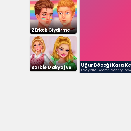
2 Erkek Giydirme
Uğur Böceği Kara K
Barbie Makyaj ve
Ladybird Secret Identity Re
Giydirme