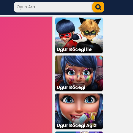
Uğur Böceği İle
Kara Kedi
Uğur Böceği
Makyaj
Uğur Böceği Ağız
Bakımı