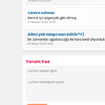
24 Eylül 2023, 12:35
cemre solmaz
bence ço iyigerçek gibi olmuş
07 Haziran 2023, 22:48
Adım yok naapcaan editör?=)
bir zamanlar uğurböcüğü ile kara kedi izliyorduk 
25 Mayıs 2022, 14:43
Yorum Yaz