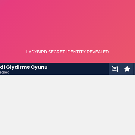
edi Giydirme Oyunu
vealed