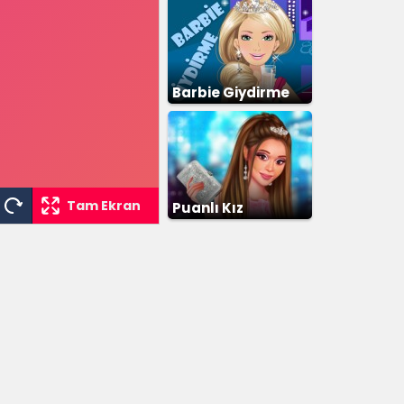
Barbie Giydirme
Tam Ekran
Puanlı Kız
Giydirme