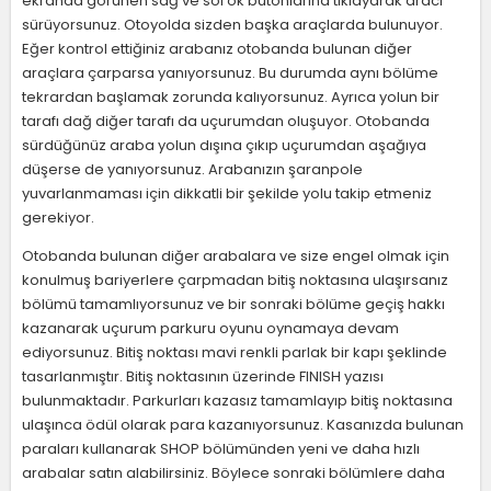
ekranda görünen sağ ve sol ok butonlarına tıklayarak aracı
sürüyorsunuz. Otoyolda sizden başka araçlarda bulunuyor.
Eğer kontrol ettiğiniz arabanız otobanda bulunan diğer
araçlara çarparsa yanıyorsunuz. Bu durumda aynı bölüme
tekrardan başlamak zorunda kalıyorsunuz. Ayrıca yolun bir
tarafı dağ diğer tarafı da uçurumdan oluşuyor. Otobanda
sürdüğünüz araba yolun dışına çıkıp uçurumdan aşağıya
düşerse de yanıyorsunuz. Arabanızın şaranpole
yuvarlanmaması için dikkatli bir şekilde yolu takip etmeniz
gerekiyor.
Otobanda bulunan diğer arabalara ve size engel olmak için
konulmuş bariyerlere çarpmadan bitiş noktasına ulaşırsanız
bölümü tamamlıyorsunuz ve bir sonraki bölüme geçiş hakkı
kazanarak uçurum parkuru oyunu oynamaya devam
ediyorsunuz. Bitiş noktası mavi renkli parlak bir kapı şeklinde
tasarlanmıştır. Bitiş noktasının üzerinde FINISH yazısı
bulunmaktadır. Parkurları kazasız tamamlayıp bitiş noktasına
ulaşınca ödül olarak para kazanıyorsunuz. Kasanızda bulunan
paraları kullanarak SHOP bölümünden yeni ve daha hızlı
arabalar satın alabilirsiniz. Böylece sonraki bölümlere daha