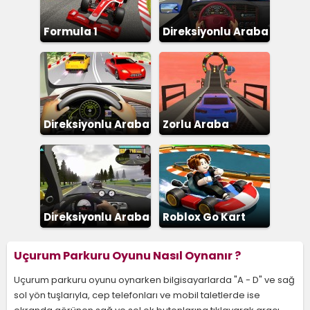
Formula 1
Direksiyonlu Araba
Sürme
Direksiyonlu Araba
Zorlu Araba
Parkuru 3D
Direksiyonlu Araba
Roblox Go Kart
Yarışı
Uçurum Parkuru Oyunu Nasıl Oynanır ?
Uçurum parkuru oyunu oynarken bilgisayarlarda "A - D" ve sağ
sol yön tuşlarıyla, cep telefonları ve mobil taletlerde ise