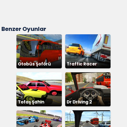
Benzer Oyunlar
Otobüs Şoförü
Traffic Racer
Simülatör
Tofaş Şahin
Dr Driving 2