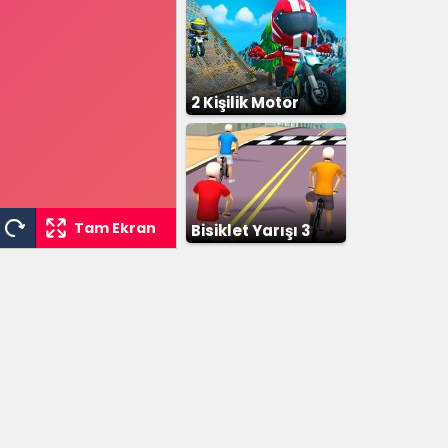
2 Kişilik Motor
Yarışı
Tam Ekran
Bisiklet Yarışı 3