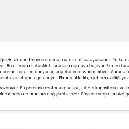
?
zla ekrana tıklayarak önce motosikleti sürüyorsunuz. Parkurda 
or. Bu esnada motosiklet sürücüsü uçmaya başlıyor. Ekrana fare
ücünün karşısına bariyerler, engeller ve duvarlar çıkıyor. Sürücü 
afe ve jet gücü görünüyor. Ekrana tıkladıkça jet hızı özelliği yav
anıyor. Bu paralarla motorun gücünü, jet hızı kapasitesini ve kaz
ünden de aracınızı değiştirebilirsiniz. Böylece seçimlerinize gör