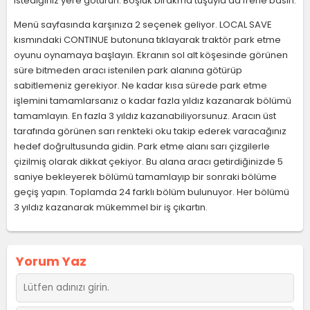
istediğiniz yere götürün. Boşluk bırakma tuşuyla da frene basın.
Menü sayfasında karşınıza 2 seçenek geliyor. LOCAL SAVE
kısmındaki CONTINUE butonuna tıklayarak traktör park etme
oyunu oynamaya başlayın. Ekranın sol alt köşesinde görünen
süre bitmeden aracı istenilen park alanına götürüp
sabitlemeniz gerekiyor. Ne kadar kısa sürede park etme
işlemini tamamlarsanız o kadar fazla yıldız kazanarak bölümü
tamamlayın. En fazla 3 yıldız kazanabiliyorsunuz. Aracın üst
tarafında görünen sarı renkteki oku takip ederek varacağınız
hedef doğrultusunda gidin. Park etme alanı sarı çizgilerle
çizilmiş olarak dikkat çekiyor. Bu alana aracı getirdiğinizde 5
saniye bekleyerek bölümü tamamlayıp bir sonraki bölüme
geçiş yapın. Toplamda 24 farklı bölüm bulunuyor. Her bölümü
3 yıldız kazanarak mükemmel bir iş çıkartın.
Yorum Yaz