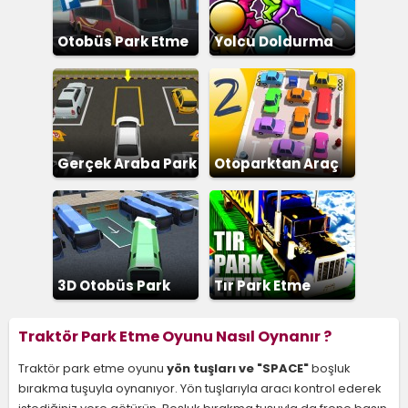
Otobüs Park Etme
Yolcu Doldurma
Gerçek Araba Park
Otoparktan Araç
Etme 2
Çıkarma 2
3D Otobüs Park
Tır Park Etme
Etme
Traktör Park Etme Oyunu Nasıl Oynanır ?
Traktör park etme oyunu
yön tuşları ve "SPACE"
boşluk
bırakma tuşuyla oynanıyor. Yön tuşlarıyla aracı kontrol ederek