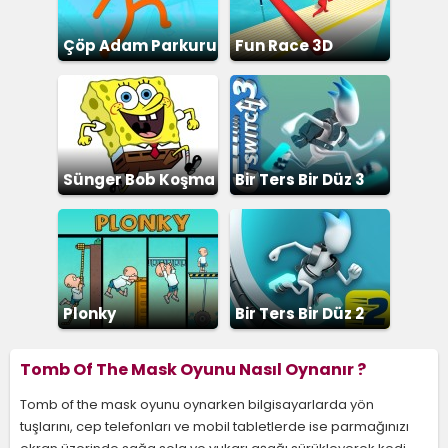
Çöp Adam Parkuru
Fun Race 3D
Sünger Bob Koşma
Bir Ters Bir Düz 3
Plonky
Bir Ters Bir Düz 2
Tomb Of The Mask Oyunu Nasıl Oynanır ?
Tomb of the mask oyunu oynarken bilgisayarlarda yön
tuşlarını, cep telefonları ve mobil tabletlerde ise parmağınızı