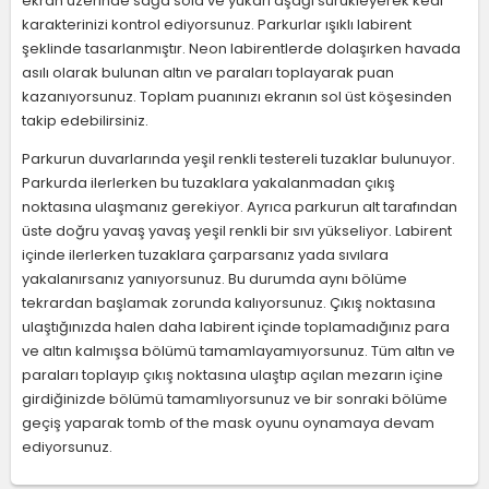
ekran üzerinde sağa sola ve yukarı aşağı sürükleyerek kedi
karakterinizi kontrol ediyorsunuz. Parkurlar ışıklı labirent
şeklinde tasarlanmıştır. Neon labirentlerde dolaşırken havada
asılı olarak bulunan altın ve paraları toplayarak puan
kazanıyorsunuz. Toplam puanınızı ekranın sol üst köşesinden
takip edebilirsiniz.
Parkurun duvarlarında yeşil renkli testereli tuzaklar bulunuyor.
Parkurda ilerlerken bu tuzaklara yakalanmadan çıkış
noktasına ulaşmanız gerekiyor. Ayrıca parkurun alt tarafından
üste doğru yavaş yavaş yeşil renkli bir sıvı yükseliyor. Labirent
içinde ilerlerken tuzaklara çarparsanız yada sıvılara
yakalanırsanız yanıyorsunuz. Bu durumda aynı bölüme
tekrardan başlamak zorunda kalıyorsunuz. Çıkış noktasına
ulaştığınızda halen daha labirent içinde toplamadığınız para
ve altın kalmışsa bölümü tamamlayamıyorsunuz. Tüm altın ve
paraları toplayıp çıkış noktasına ulaştıp açılan mezarın içine
girdiğinizde bölümü tamamlıyorsunuz ve bir sonraki bölüme
geçiş yaparak tomb of the mask oyunu oynamaya devam
ediyorsunuz.