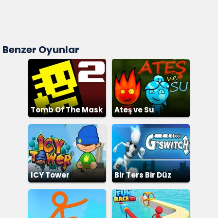
Benzer Oyunlar
Tomb Of The Mask
Ateş ve Su
2
ICY Tower
Bir Ters Bir Düz