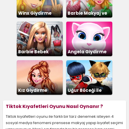
Winx Giydirme
Barbie Makyaj ve
Giydirme
Barbie Bebek
Angela Giydirme
Giydirme
Kız Giydirme
Uğur Böceği İle
Kara Kedi
Tiktok Kıyafetleri Oyunu Nasıl Oynanır ?
Tiktok kıyafetleri oyunu ile farklı bir tarz denemek isteyen 4
sosyal medya fenomeni prensese makyaj yapıp kıyafet seçimi