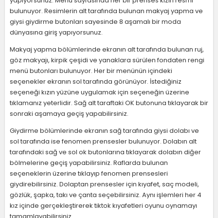
yapıyorsunuz. Menü sayfasında her bir prenses kızın resmi
bulunuyor. Resimlerin alt tarafında bulunan makyaj yapma ve
giysi giydirme butonları sayesinde 8 aşamalı bir moda
dünyasına giriş yapıyorsunuz.
Makyaj yapma bölümlerinde ekranın alt tarafında bulunan ruj,
göz makyajı, kirpik çeşidi ve yanaklara sürülen fondaten rengi
menü butonları bulunuyor. Her bir menünün içindeki
seçenekler ekranın sol tarafında görünüyor. İstediğiniz
seçeneği kızın yüzüne uygulamak için seçeneğin üzerine
tıklamanız yeterlidir. Sağ alt taraftaki OK butonuna tıklayarak bir
sonraki aşamaya geçiş yapabilirsiniz.
Giydirme bölümlerinde ekranın sağ tarafında giysi dolabı ve
sol tarafında ise fenomen prensesler bulunuyor. Dolabın alt
tarafındaki sağ ve sol ok butonlarına tıklayarak dolabın diğer
bölmelerine geçiş yapabilirsiniz. Raflarda bulunan
seçeneklerin üzerine tıklayıp fenomen prensesleri
giydirebilirsiniz. Dolaptan prensesler için kıyafet, saç modeli,
gözlük, şapka, takı ve çanta seçebilirsiniz. Aynı işlemleri her 4
kız içinde gerçekleştirerek tiktok kıyafetleri oyunu oynamayı
tamamlayabilirsiniz.