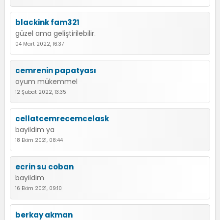
blackink fam321
güzel ama geliştirilebilir.
04 Mart 2022, 16:37
cemrenin papatyası
oyum mükemmel
12 Şubat 2022, 13:35
cellatcemrecemcelask
bayildim ya
18 Ekim 2021, 08:44
ecrin su coban
bayildim
16 Ekim 2021, 09:10
berkay akman