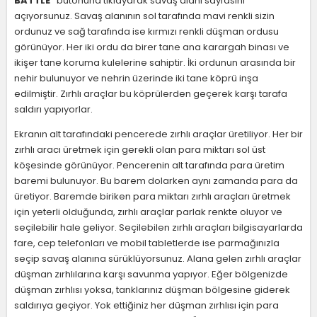
BATTLE"
butonuna tıklayarak savaş alanı sayfasını
açıyorsunuz. Savaş alanının sol tarafında mavi renkli sizin
ordunuz ve sağ tarafında ise kırmızı renkli düşman ordusu
görünüyor. Her iki ordu da birer tane ana karargah binası ve
ikişer tane koruma kulelerine sahiptir. İki ordunun arasında bir
nehir bulunuyor ve nehrin üzerinde iki tane köprü inşa
edilmiştir. Zırhlı araçlar bu köprülerden geçerek karşı tarafa
saldırı yapıyorlar.
Ekranın alt tarafındaki pencerede zırhlı araçlar üretiliyor. Her bir
zırhlı aracı üretmek için gerekli olan para miktarı sol üst
köşesinde görünüyor. Pencerenin alt tarafında para üretim
baremi bulunuyor. Bu barem dolarken aynı zamanda para da
üretiyor. Baremde biriken para miktarı zırhlı araçları üretmek
için yeterli olduğunda, zırhlı araçlar parlak renkte oluyor ve
seçilebilir hale geliyor. Seçilebilen zırhlı araçları bilgisayarlarda
fare, cep telefonları ve mobil tabletlerde ise parmağınızla
seçip savaş alanına sürüklüyorsunuz. Alana gelen zırhlı araçlar
düşman zırhlılarına karşı savunma yapıyor. Eğer bölgenizde
düşman zırhlısı yoksa, tanklarınız düşman bölgesine giderek
saldırıya geçiyor. Yok ettiğiniz her düşman zırhlısı için para