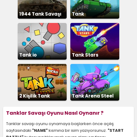
1944 Tank Savaşı
Tank
Tank io
Tank Stars
2 Kişilik Tank
Tank Arena Steel
Savaşı
Battle
Tanklar Savaşı Oyunu Nasıl Oynanır ?
Tanklar savaşı oyunu oynamaya başlarken önce açılış
sayfasındaki
"NAME"
kısmına bir isim yazıyorsunuz.
"START