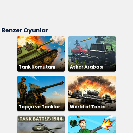
Benzer Oyunlar
Tank Komutanı
Asker Arabası
Topçu ve Tanklar
World of Tanks