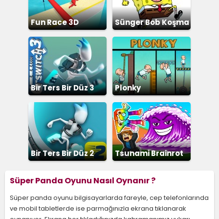
Fun Race 3D
Sünger Bob Koşma
Bir Ters Bir Düz 3
Plonky
Bir Ters Bir Düz 2
Tsunami Brainrot
Süper Panda Oyunu Nasıl Oynanır ?
Süper panda oyunu bilgisayarlarda fareyle, cep telefonlarında
ve mobil tabletlerde ise parmağınızla ekrana tıklanarak