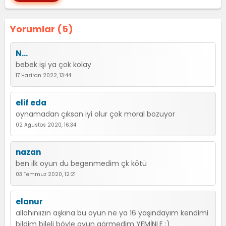
Yorumlar (5)
N...
bebek işi ya çok kolay
17 Haziran 2022, 13:44
elif eda
oynamadan çıksan iyi olur çok moral bozuyor
02 Ağustos 2020, 16:34
nazan
ben ilk oyun du begenmedim çk kötü
03 Temmuz 2020, 12:21
elanur
allahınıızın aşkına bu oyun ne ya 16 yaşındayım kendimi
bildim bileli böyle oyun görmedim YEMİNLE :)