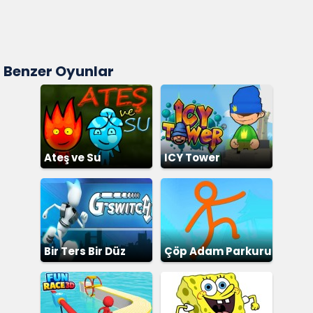
Benzer Oyunlar
Ateş ve Su
ICY Tower
Bir Ters Bir Düz
Çöp Adam Parkuru