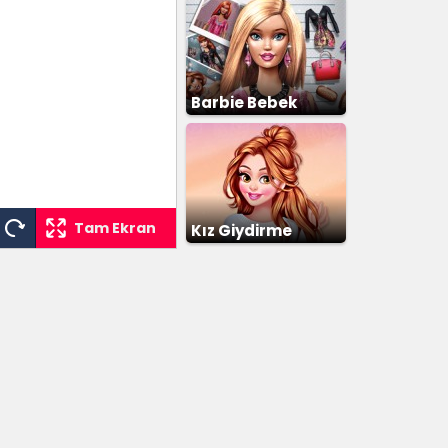
Barbie Bebek
Giydirme
Tam Ekran
Kız Giydirme