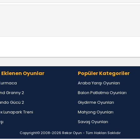
 Eklenen Oyunlar
Popüler Kategoriler
Kurmaca
Araba Yarışı Oyunları
nd Granny 2
Balon Patlatma Oyunları
ndo Gücü 2
Giydirme Oyunları
x Lunapark Treni
Mahjong Oyunları
ışı
Savaş Oyunları
Copyright© 2008-2026
Rekor Oyun
- Tüm Hakları Saklıdır