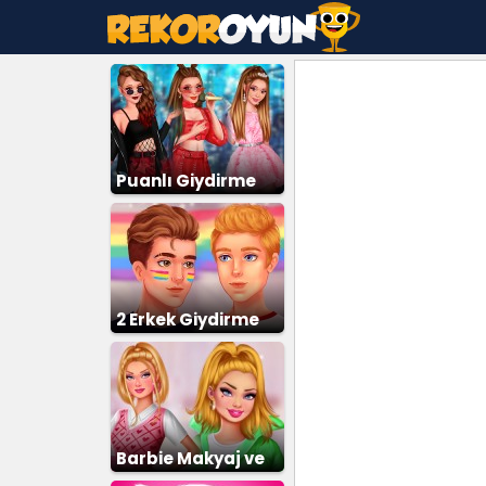
Puanlı Giydirme
2 Erkek Giydirme
Barbie Makyaj ve
Giydirme