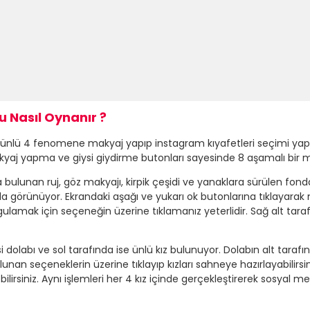
 Nasıl Oynanır ?
 ünlü 4 fenomene makyaj yapıp instagram kıyafetleri seçimi yapı
yaj yapma ve giysi giydirme butonları sayesinde 8 aşamalı bir 
bulunan ruj, göz makyajı, kirpik çeşidi ve yanaklara sürülen fond
a görünüyor. Ekrandaki aşağı ve yukarı ok butonlarına tıklayarak
uygulamak için seçeneğin üzerine tıklamanız yeterlidir. Sağ alt ta
dolabı ve sol tarafında ise ünlü kız bulunuyor. Dolabın alt tarafın
unan seçeneklerin üzerine tıklayıp kızları sahneye hazırlayabilirsin
bilirsiniz. Aynı işlemleri her 4 kız içinde gerçekleştirerek sosyal