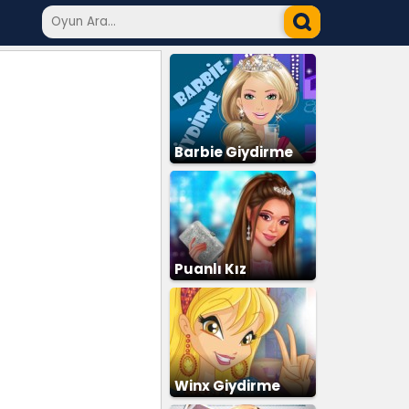
Barbie Giydirme
Puanlı Kız
Giydirme
Winx Giydirme