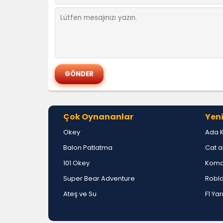
Çok Oynananlar
Yeni
Okey
Ada 
Balon Patlatma
Cat a
101 Okey
Koma
Super Bear Adventure
Roblo
Ateş ve Su
F1 Yar