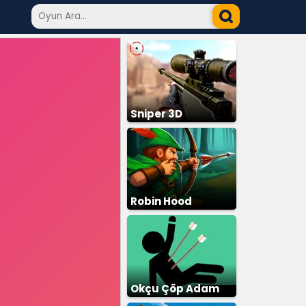
Sniper 3D
Robin Hood
Okçu Çöp Adam