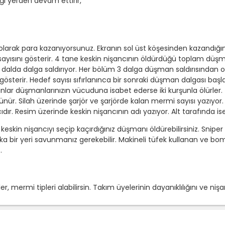
ı yerden devam ettirir,
arak para kazanıyorsunuz. Ekranın sol üst köşesinden kazandığınız 
ısını gösterir. 4 tane keskin nişancının öldürdüğü toplam düşman
alda dalga saldırıyor. Her bölüm 3 dalga düşman saldırısından o
sterir. Hedef sayısı sıfırlanınca bir sonraki düşman dalgası başla
nlar düşmanlarınızın vücuduna isabet ederse iki kurşunla ölürler.
ünür. Silah üzerinde şarjör ve şarjörde kalan mermi sayısı yazıyor.
cıdır. Resim üzerinde keskin nişancının adı yazıyor. Alt tarafında 
eskin nişancıyı seçip kaçırdığınız düşmanı öldürebilirsiniz. Sni
şka bir yeri savunmanız gerekebilir. Makineli tüfek kullanan ve b
.
r, mermi tipleri alabilirsin. Takım üyelerinin dayanıklılığını ve nişancı