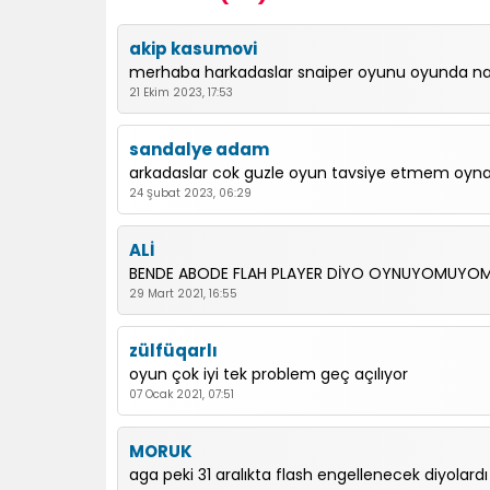
akip kasumovi
merhaba harkadaslar snaiper oyunu oyunda nasil
21 Ekim 2023, 17:53
sandalye adam
arkadaslar cok guzle oyun tavsiye etmem oyn
24 Şubat 2023, 06:29
ALİ
BENDE ABODE FLAH PLAYER DİYO OYNUYOMUYOM
29 Mart 2021, 16:55
zülfüqarlı
oyun çok iyi tek problem geç açılıyor
07 Ocak 2021, 07:51
MORUK
aga peki 31 aralıkta flash engellenecek diyola