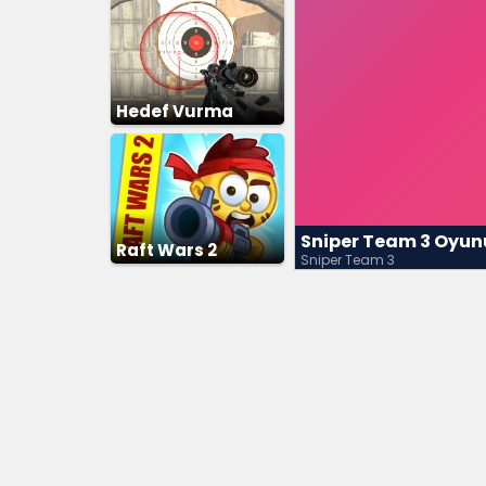
Hedef Vurma
Sniper Team 3 Oyun
Raft Wars 2
Sniper Team 3