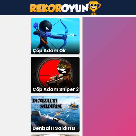
Çöp Adam Ok
Çöp Adam Sniper 3
Denizaltı Saldırısı