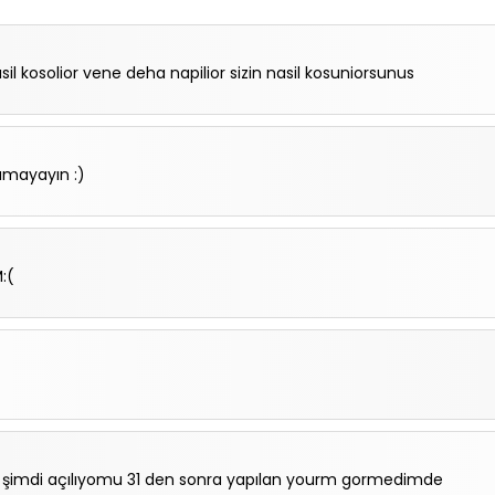
 kosolior vene deha napilior sizin nasil kosuniorsunus
amayayın :)
:(
rdı şimdi açılıyomu 31 den sonra yapılan yourm gormedimde