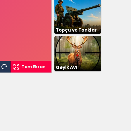
Topçu ve Tanklar
Tam Ekran
Geyik Avı