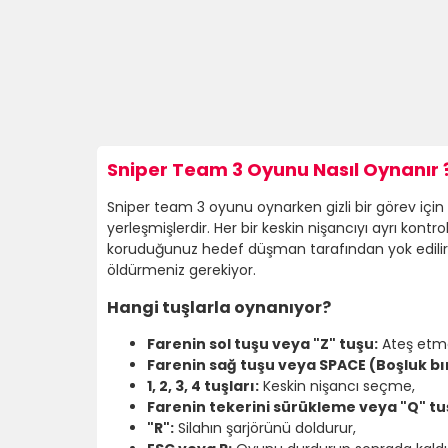
Sniper Team 3 Oyunu Nasıl Oynanır 
Sniper team 3 oyunu oynarken gizli bir görev için 
yerleşmişlerdir. Her bir keskin nişancıyı ayrı ko
koruduğunuz hedef düşman tarafından yok edilir
öldürmeniz gerekiyor.
Hangi tuşlarla oynanıyor?
Farenin sol tuşu veya "Z" tuşu:
Ateş etm
Farenin sağ tuşu veya SPACE (Boşluk b
1, 2, 3, 4 tuşları:
Keskin nişancı seçme,
Farenin tekerini sürükleme veya "Q" tu
"R":
Silahın şarjörünü doldurur,