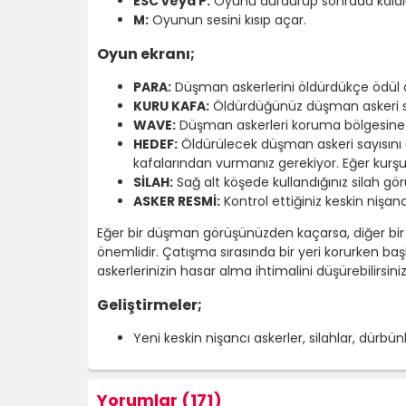
ESC veya P:
Oyunu durdurup sonrada kaldığ
M:
Oyunun sesini kısıp açar.
Oyun ekranı;
PARA:
Düşman askerlerini öldürdükçe ödül ol
KURU KAFA:
Öldürdüğünüz düşman askeri say
WAVE:
Düşman askerleri koruma bölgesine d
HEDEF:
Öldürülecek düşman askeri sayısını gö
kafalarından vurmanız gerekiyor. Eğer kurşu
SİLAH:
Sağ alt köşede kullandığınız silah gör
ASKER RESMİ:
Kontrol ettiğiniz keskin nişan
Eğer bir düşman görüşünüzden kaçarsa, diğer bir k
önemlidir. Çatışma sırasında bir yeri korurken ba
askerlerinizin hasar alma ihtimalini düşürebilirsiniz
Geliştirmeler;
Yeni keskin nişancı askerler, silahlar, dürbünle
Yorumlar (171)