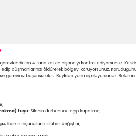
?
görevlendirilen 4 tane keskin nişancıyı kontrol ediyorsunuz. Keskin
ntrol edip düşmanlarınızı öldürerek bölgeyi koruyorsunuz. Koruduğ
se göreviniz başarısız olur. Böylece yanmış oluyorsunuz. Bölüm
e,
ırakma) tuşu:
Silahın dürbününü açıp kapatma,
şu:
Keskin nişancıların silahını değiştirir,