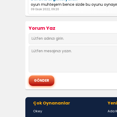
oyun muhteşem bence sizde bu oyunu oynayı
09 Ocak 2022, 09:20
elisa
Yorum Yaz
güzel oyun beğendim
08 Ocak 2022, 13:32
Çok Oynananlar
Yeni
Okey
Ada 