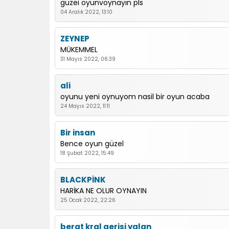
güzei oyunvoynayın pls
04 Aralık 2022, 13:10
ZEYNEP
MÜKEMMEL
31 Mayıs 2022, 06:39
ali
oyunu yeni oynuyom nasil bir oyun acaba
24 Mayıs 2022, 11:11
Bir insan
Bence oyun güzel
18 Şubat 2022, 15:49
BLACKPİNK
HARİKA NE OLUR OYNAYIN
25 Ocak 2022, 22:26
berat kral gerisi yalan