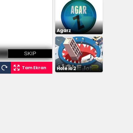
Agarz
Tam Ekran
Hole io 2