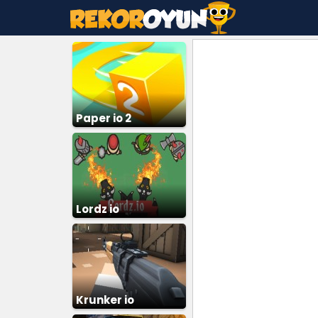
Paper io 2
Lordz io
Krunker io