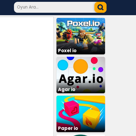
Poxel io
Agar io
Paper io