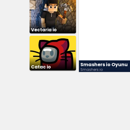
Vectaria io
Smashers io Oyunu
Catac io
Smashers.io