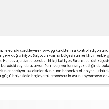
 ekranda sürükleyerek savaşçı karakterinizi kontrol ediyorsunuz.
lde yere doğru iniyor. Balyozun vurma bölgesi sarı renkli bir renkl
. Her savaşa sizinle beraber 14 kişi katılıyor. Ekranın sol üst köş
e buradaki sayı da azalıyor. Tüm düşmanlarınızı yok ettiğinde b
r saçılıyor. Bu altınlar sizin puan hanenize ekleniyor. Biriktirdiği
aha güçlü balyozlarla başlayarak smashers io oyunu oynamaya de