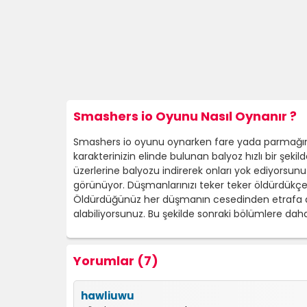
Smashers io Oyunu Nasıl Oynanır ?
Smashers io oyunu oynarken fare yada parmağınızı
karakterinizin elinde bulunan balyoz hızlı bir şeki
üzerlerine balyozu indirerek onları yok ediyorsunuz
görünüyor. Düşmanlarınızı teker teker öldürdükç
Öldürdüğünüz her düşmanın cesedinden etrafa altınla
alabiliyorsunuz. Bu şekilde sonraki bölümlere d
Yorumlar (7)
hawliuwu