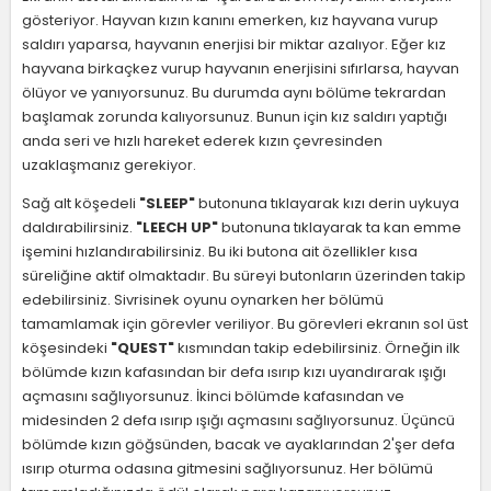
gösteriyor. Hayvan kızın kanını emerken, kız hayvana vurup
saldırı yaparsa, hayvanın enerjisi bir miktar azalıyor. Eğer kız
hayvana birkaçkez vurup hayvanın enerjisini sıfırlarsa, hayvan
ölüyor ve yanıyorsunuz. Bu durumda aynı bölüme tekrardan
başlamak zorunda kalıyorsunuz. Bunun için kız saldırı yaptığı
anda seri ve hızlı hareket ederek kızın çevresinden
uzaklaşmanız gerekiyor.
Sağ alt köşedeli
"SLEEP"
butonuna tıklayarak kızı derin uykuya
daldırabilirsiniz.
"LEECH UP"
butonuna tıklayarak ta kan emme
işemini hızlandırabilirsiniz. Bu iki butona ait özellikler kısa
süreliğine aktif olmaktadır. Bu süreyi butonların üzerinden takip
edebilirsiniz. Sivrisinek oyunu oynarken her bölümü
tamamlamak için görevler veriliyor. Bu görevleri ekranın sol üst
köşesindeki
"QUEST"
kısmından takip edebilirsiniz. Örneğin ilk
bölümde kızın kafasından bir defa ısırıp kızı uyandırarak ışığı
açmasını sağlıyorsunuz. İkinci bölümde kafasından ve
midesinden 2 defa ısırıp ışığı açmasını sağlıyorsunuz. Üçüncü
bölümde kızın göğsünden, bacak ve ayaklarından 2'şer defa
ısırıp oturma odasına gitmesini sağlıyorsunuz. Her bölümü