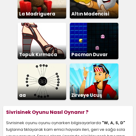
La Madriguera
Altın Madencisi
Topuk Kırmaca
Pacman Duvar
aa
Zirveye Ucuş
Sivrisinek Oyunu Nasıl Oynanır ?
Sivrisinek oyunu oyunu oynarken bilgisayarlarda
"W, A, S, D"
tuşlarına tıklayarak kam emici hayvanı ileri, geri ve sağa sola