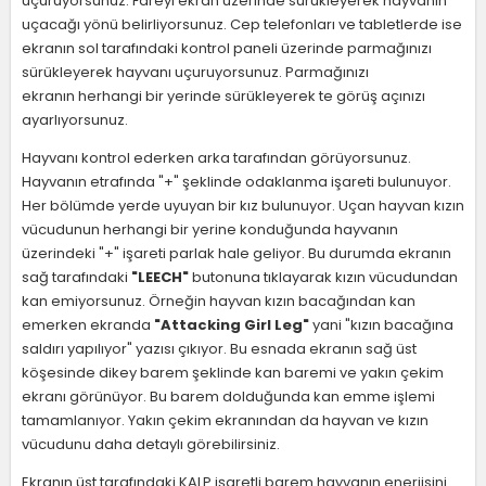
uçuruyorsunuz. Fareyi ekran üzerinde sürükleyerek hayvanın
uçacağı yönü belirliyorsunuz. Cep telefonları ve tabletlerde ise
ekranın sol tarafındaki kontrol paneli üzerinde parmağınızı
sürükleyerek hayvanı uçuruyorsunuz. Parmağınızı
ekranın herhangi bir yerinde sürükleyerek te görüş açınızı
ayarlıyorsunuz.
Hayvanı kontrol ederken arka tarafından görüyorsunuz.
Hayvanın etrafında "+" şeklinde odaklanma işareti bulunuyor.
Her bölümde yerde uyuyan bir kız bulunuyor. Uçan hayvan kızın
vücudunun herhangi bir yerine konduğunda hayvanın
üzerindeki "+" işareti parlak hale geliyor. Bu durumda ekranın
sağ tarafındaki
"LEECH"
butonuna tıklayarak kızın vücudundan
kan emiyorsunuz. Örneğin hayvan kızın bacağından kan
emerken ekranda
"Attacking Girl Leg"
yani "kızın bacağına
saldırı yapılıyor" yazısı çıkıyor. Bu esnada ekranın sağ üst
köşesinde dikey barem şeklinde kan baremi ve yakın çekim
ekranı görünüyor. Bu barem dolduğunda kan emme işlemi
tamamlanıyor. Yakın çekim ekranından da hayvan ve kızın
vücudunu daha detaylı görebilirsiniz.
Ekranın üst tarafındaki KALP işaretli barem hayvanın enerjisini