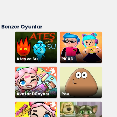
Benzer Oyunlar
Ateş ve Su
PK XD
Avatar Dünyası
Pou
Şehir Hayatı