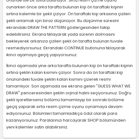
önünde ise bir tuval bulunuyor. Sırta resim çizme oyunu
oynarken önce arka tarafta bulunan kişi ön taraftaki kişinin
sırtına kalemle bir şekil çiziyor. Ön taraftaki kişi arkasına çizilen
şekli anlamak için biraz düşünüyor. Bu düşünme süresini
ekrandaki DRAW THE PATTERN göstergesinden takip
edebilirsiniz. Ekrana tıklayarak yada sürenin dolmasını
bekleyerek arkanıza çizilen şekli ön tarafta bulunan tuvale
resmediyorsunuz. Ekrandaki CONTINUE butonuna tıklayarak
ikinci aşamaya geçiş yapıyorsunuz.
İkinci aşamada yine arka tarafta bulunan kişi ön taraftaki kişinin
sırtına şeklin kalan kısmını çiziyor. Sonra da ön taraftaki kişi
önünündeki tuvale şeklin kalan kısmını çizerek resmi
tamamlıyor. Son aşamada ise ekrana gelen "GUESS WHAT WE
DRAW" penceresinden şeklin orjinal halini seçiyorsunuz. Doğru
şekli işaretlerseniz bölümü tamamlayıp bir sonraki bölüme
geçiş yaparak sırta resim çizme oyunu oynamaya devam
ediyorsunuz. Bölümleri tamamladıkça ödül olarak para
kazanıyorsunuz. Paralarınızı harcayarak SHOP bölümünden
yeni kalemler satın alabilirsiniz.