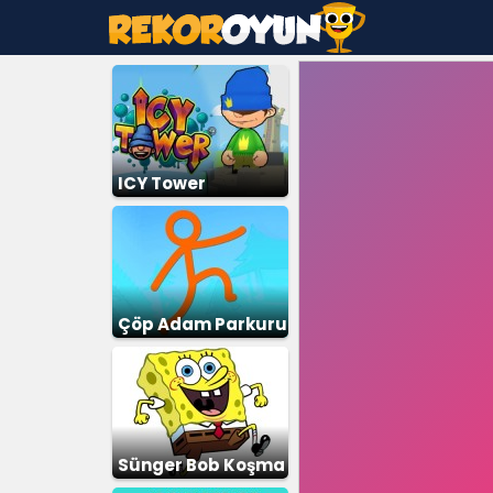
ICY Tower
Çöp Adam Parkuru
Sünger Bob Koşma