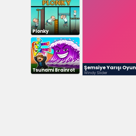
Plonky
Şemsiye Yarışı Oyu
Tsunami Brainrot
Windy Slider