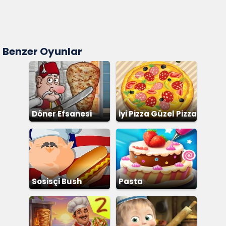
Benzer Oyunlar
Döner Efsanesi
İyi Pizza Güzel Pizza
Sosisçi Bush
Pasta