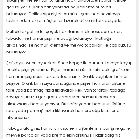
siparişler hemen yan taraflarındaki dikdörtgen balon içinde
görünüyor. Siparişlerin yanında ise bekleme süreleri
bulunuyor. Caillou siparişleri bu süre içerisinde hazırlayıp
teslim edemezse müşteriler kızarak dükkanı terk ediyorlar.
Mutfak tezgahında içeçek hazırlama makinesi, bardaklar,
tabaklar ve hamur pişirme ocağı bulunuyor. Mutfağın
arkasında ise hamur, krema ve meyva tabakları ile çöp kutusu
bulunuyor.
Şef kayu oyunu oynarken önce kepçe ile hamuru tavaya koyup
ocakta pişiriyorsunuz. Pişen hamurun üst tarafındaki grafikten
hamurun pişmesini takip edebilirsiniz. Grafik yeşil iken hamur
pişiyor. Grafik kırmızıya döndüğünde pişen hamurun üstüne
fare yada parmağınızla tıklayarak keki yan taraftaki tabağa
koyuyorsunuz. Eğer grafik kırmızı iken hamuru ocaktan
almazsanız hamur yanıyor. Bu sefer yanan hamurun üstüne
fare yada parmağınızla tıklayarak hamuru çöp kutusuna
atıyorsunuz.
Tabağa aldığınız hamurun üstüne müşterilerin siparişine göre
meyve parçaları yada krema ekliyorsunuz. Hazırladığınız