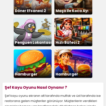
Döner Efsanesi 2
Maşa ile Koca Ayı
Pizza
Penguen Lokantası
Hızlı Büfeci 2
Hamburger
Hamburger
Dükkanı
Restoranı
Şef Kayu Oyunu Nasıl Oynanır ?
Şef kayu oyunu ekranın alt tarafında mutfak ve üst tarafında ise
restorana gelen müşteriler görünüyor. Müşterilerin verdikleri