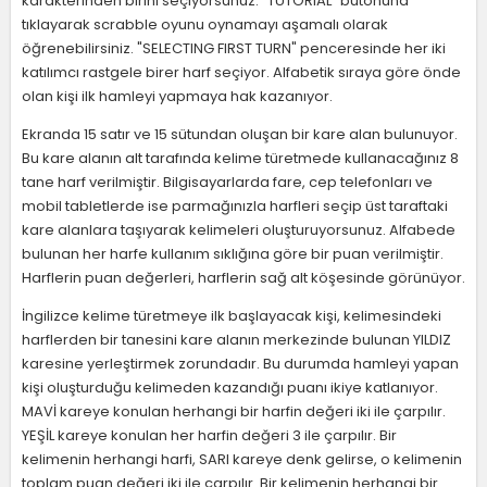
karakterinden birini seçiyorsunuz. "TUTORIAL" butonuna
tıklayarak scrabble oyunu oynamayı aşamalı olarak
öğrenebilirsiniz. "SELECTING FIRST TURN" penceresinde her iki
katılımcı rastgele birer harf seçiyor. Alfabetik sıraya göre önde
olan kişi ilk hamleyi yapmaya hak kazanıyor.
Ekranda 15 satır ve 15 sütundan oluşan bir kare alan bulunuyor.
Bu kare alanın alt tarafında kelime türetmede kullanacağınız 8
tane harf verilmiştir. Bilgisayarlarda fare, cep telefonları ve
mobil tabletlerde ise parmağınızla harfleri seçip üst taraftaki
kare alanlara taşıyarak kelimeleri oluşturuyorsunuz. Alfabede
bulunan her harfe kullanım sıklığına göre bir puan verilmiştir.
Harflerin puan değerleri, harflerin sağ alt köşesinde görünüyor.
İngilizce kelime türetmeye ilk başlayacak kişi, kelimesindeki
harflerden bir tanesini kare alanın merkezinde bulunan YILDIZ
karesine yerleştirmek zorundadır. Bu durumda hamleyi yapan
kişi oluşturduğu kelimeden kazandığı puanı ikiye katlanıyor.
MAVİ kareye konulan herhangi bir harfin değeri iki ile çarpılır.
YEŞİL kareye konulan her harfin değeri 3 ile çarpılır. Bir
kelimenin herhangi harfi, SARI kareye denk gelirse, o kelimenin
toplam puan değeri iki ile çarpılır. Bir kelimenin herhangi bir