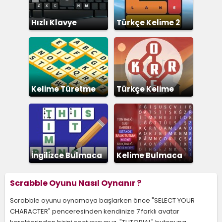
Hızlı Klavye
Türkçe Kelime 2
Kelime Türetme
Türkçe Kelime
İngilizce Bulmaca
Kelime Bulmaca
Scrabble Oyunu Nasıl Oynanır ?
Scrabble oyunu oynamaya başlarken önce "SELECT YOUR
CHARACTER" penceresinden kendinize 7 farklı avatar