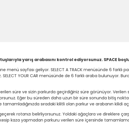
n tuşlarıyla yarış arabasını kontrol ediyorsunuz. SPACE boş
e menü sayfası geliyor. SELECT A TRACK menüsünde 6 farklı park
. SELECT YOUR CAR menüsünde de 6 farklı araba bulunuyor. Burada
ilen süre ve sizin parkurda geçirdiğiniz süre görünüyor. Verilen
ıyorsunuz. Eğer bu süreden daha uzun bir süre sonunda bitiş nokt
 tamamladığınızda sıradaki kilitli olan parkur ve arabanın kilidi açı
an geçerek rotanızı belirliyorsunuz. Yoldaki ağaçlara ve direklere ç
nızı kesip kaza yapmadan parkuru verilen süre içersinde tamamlama