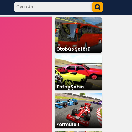
Otobüs Şoförü
Simülatör
Tofaş Şahin
Formula 1