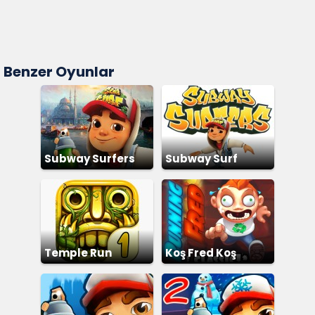
Benzer Oyunlar
Subway Surfers
Subway Surf
Temple Run
Koş Fred Koş