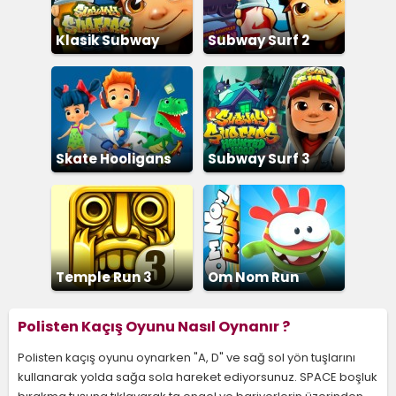
Klasik Subway
Subway Surf 2
Surfers
Skate Hooligans
Subway Surf 3
Temple Run 3
Om Nom Run
Polisten Kaçış Oyunu Nasıl Oynanır ?
Polisten kaçış oyunu oynarken "A, D" ve sağ sol yön tuşlarını
kullanarak yolda sağa sola hareket ediyorsunuz. SPACE boşluk