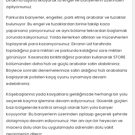
bırakma tuşuna tıklayarak ta engel ve bariyerlerin üzerinden
zıplıyorsunuz.
Parkurda bariyerler, engeller, park etmiş arabalar ve tuzaklar
bulunuyor. Bu engel ve tuzaklardan birine takılıp kaza
yaparsanız yanıyorsunuz ve aynı bölüme tekrardan başlamak
zorunda kalıyorsunuz. Yolda ilerlerken altınları ve mücevherleri
toplayarak para kazanıyorsunuz. Ekranın üst tarafında
topladığınız para miktarı ve parkurda kaldığınız süre miktarı
görünüyor. Kasanızda biriktirdiğiniz paraları kullanarak STORE
bölümünden daha hızlı ve güçlü arabalar satın alabilirsiniz.
Böylece sonraki denemelerinize satın aldığınız hızlı arabalarla
başlayarak polisten kaçış oyunu oynamaya devam
edebilirsiniz.
Köşebaşlarına yada kavşaklara geldiğinizde herhangi bir yolu
seçerek kaçma işlemine devam ediyorsunuz. Güvenlik güçleri
bazı bölgelerde kontrol amaçlı olarak tüm yola bariyer
koyuyorlar. Bu bariyerlerin üzerinden zıplayıp geçerek şehirde
dolaşmaya devam ediyorsunuz. Her anı ayrı bir heyecan ve
macera dolu olan bu uygulamayla adrenalin dolu vakit
geçirmenizi dileriz.