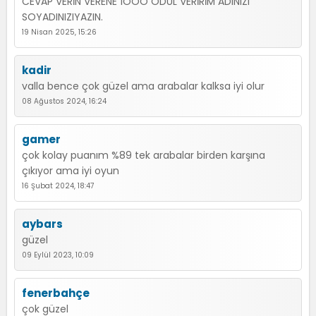
CEVAP VERİN VERENE 1OOO ÖDÜL VERİRİM ADINIZI
SOYADINIZIYAZIN.
19 Nisan 2025, 15:26
kadir
valla bence çok güzel ama arabalar kalksa iyi olur
08 Ağustos 2024, 16:24
gamer
çok kolay puanım %89 tek arabalar birden karşına
çıkıyor ama iyi oyun
16 Şubat 2024, 18:47
aybars
güzel
09 Eylül 2023, 10:09
fenerbahçe
çok güzel