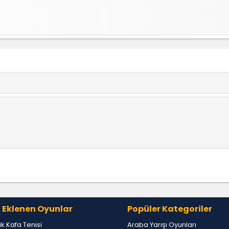
ler.
nü sevim
 Eklenen Oyunlar
Popüler Kategoriler
lik Kafa Tenisi
Araba Yarışı Oyunları