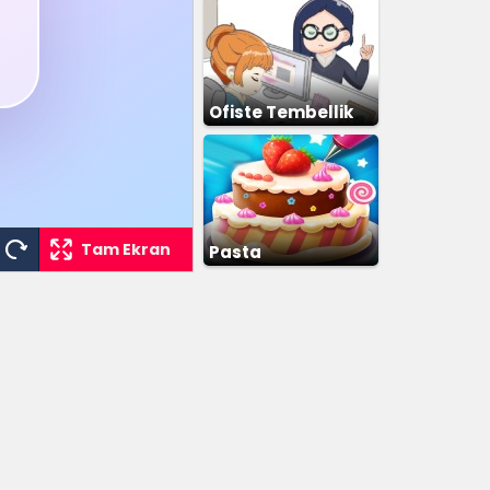
Ofiste Tembellik
Tam Ekran
Pasta