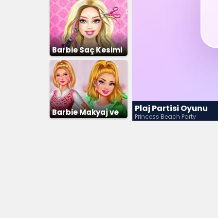
Barbie Saç Kesimi
Plaj Partisi Oyunu
Barbie Makyaj ve
Princess Beach Party
Giydirme