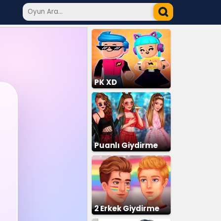
PK XD
Puanlı Giydirme
2 Erkek Giydirme