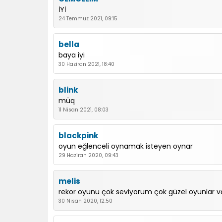
İYİ
24 Temmuz 2021, 09:15
bella
baya iyi
30 Haziran 2021, 18:40
blink
müq
11 Nisan 2021, 08:03
blackpink
oyun eğlenceli oynamak isteyen oynar
29 Haziran 2020, 09:43
melis
rekor oyunu çok seviyorum çok güzel oyunlar v
30 Nisan 2020, 12:50