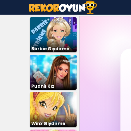
Barbie Giydirme
Puanlı Kız
Giydirme
Winx Giydirme