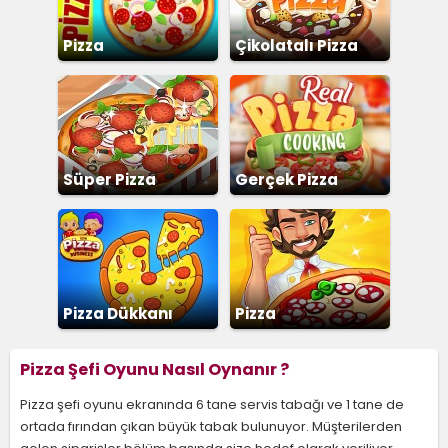
Pizza
Çikolatalı Pizza
Süper Pizza
Gerçek Pizza
Yapma
Pizza Dükkanı
Pizza
İmparatorluğu
Pizza Şefi Oyunu Nasıl Oynanır ?
Pizza şefi oyunu ekranında 6 tane servis tabağı ve 1 tane de
ortada fırından çıkan büyük tabak bulunuyor. Müşterilerden