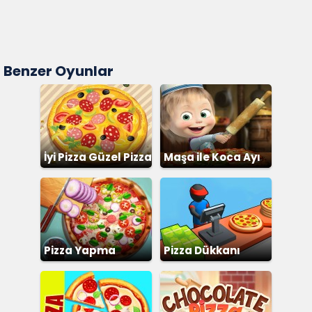
Benzer Oyunlar
İyi Pizza Güzel Pizza
Maşa ile Koca Ayı
Pizza
Pizza Yapma
Pizza Dükkanı
İşletme