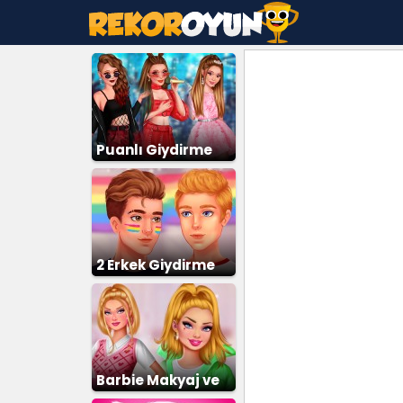
Puanlı Giydirme
2 Erkek Giydirme
Barbie Makyaj ve
Giydirme