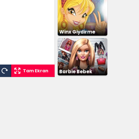
Winx Giydirme
Tam Ekran
Barbie Bebek
Giydirme