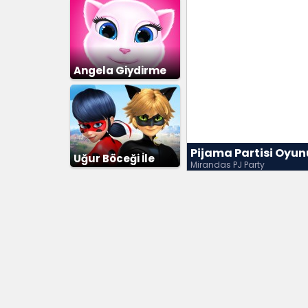
Angela Giydirme
Pijama Partisi Oyun
Uğur Böceği İle
Mirandas PJ Party
Kara Kedi