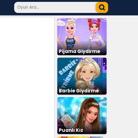
Pijama Giydirme
Barbie Giydirme
Puanlı Kız
Giydirme