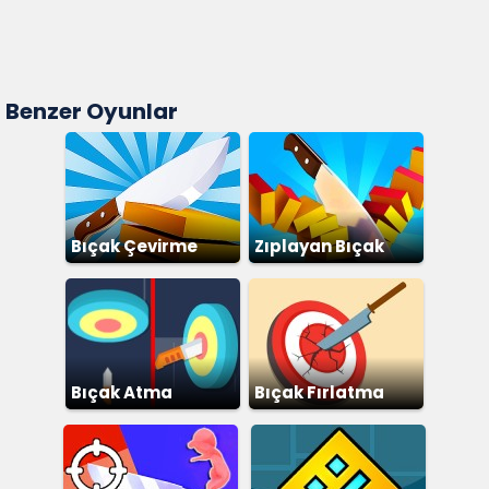
Benzer Oyunlar
Bıçak Çevirme
Zıplayan Bıçak
Bıçak Atma
Bıçak Fırlatma