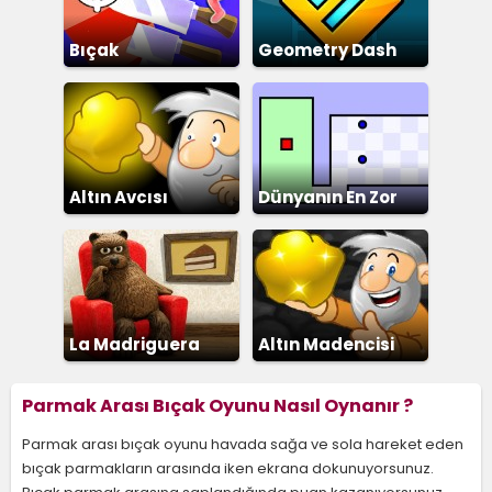
Bıçak
Geometry Dash
Altın Avcısı
Dünyanın En Zor
La Madriguera
Altın Madencisi
Parmak Arası Bıçak Oyunu Nasıl Oynanır ?
Parmak arası bıçak oyunu havada sağa ve sola hareket eden
bıçak parmakların arasında iken ekrana dokunuyorsunuz.