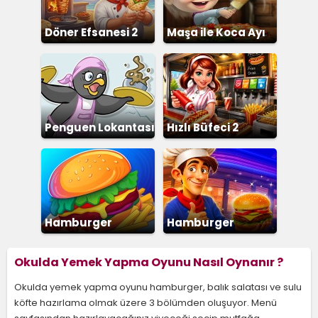
Döner Efsanesi 2
Maşa ile Koca Ayı
Pizza
Penguen Lokantası
Hızlı Büfeci 2
Hamburger
Hamburger
Dükkanı
Restoranı
Okulda Yemek Yapma Oyunu Nasıl Oynanır ?
Okulda yemek yapma oyunu hamburger, balık salatası ve sulu
köfte hazırlama olmak üzere 3 bölümden oluşuyor. Menü