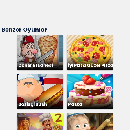
Benzer Oyunlar
Döner Efsanesi
İyi Pizza Güzel Pizza
Sosisçi Bush
Pasta