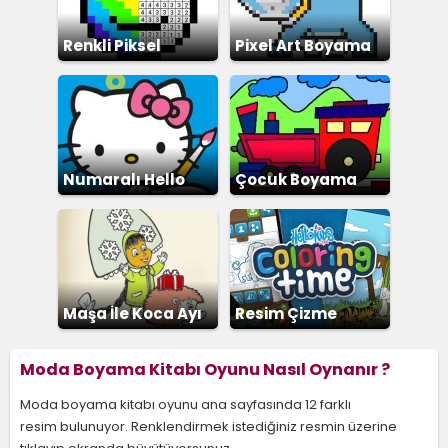
Renkli Piksel
Pixel Art Boyama
Boyama
Numaralı Hello
Çocuk Boyama
Kitty Boyama
Maşa İle Koca Ayı
Resim Çizme
Boyama
Moda Boyama Kitabı Oyunu Nasıl Oynanır ?
Moda boyama kitabı oyunu ana sayfasında 12 farklı
resim bulunuyor. Renklendirmek istediğiniz resmin üzerine