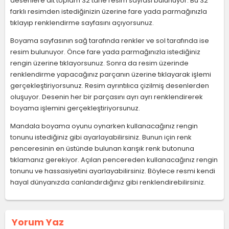
desenlere ait toplam 32 tane resim sayfası bulunuyor. Bu 32
farklı resimden istediğinizin üzerine fare yada parmağınızla
tıklayıp renklendirme sayfasını açıyorsunuz.
Boyama sayfasının sağ tarafında renkler ve sol tarafında ise
resim bulunuyor. Önce fare yada parmağınızla istediğiniz
rengin üzerine tıklayorsunuz. Sonra da resim üzerinde
renklendirme yapacağınız parçanın üzerine tıklayarak işlemi
gerçekleştiriyorsunuz. Resim ayrıntılıca çizilmiş desenlerden
oluşuyor. Desenin her bir parçasını ayrı ayrı renklendirerek
boyama işlemini gerçekleştiriyorsunuz.
Mandala boyama oyunu oynarken kullanacağınız rengin
tonunu istediğiniz gibi ayarlayabilirsiniz. Bunun için renk
penceresinin en üstünde bulunan karışık renk butonuna
tıklamanız gerekiyor. Açılan pencereden kullanacağınız rengin
tonunu ve hassasiyetini ayarlayabilirsiniz. Böylece resmi kendi
hayal dünyanızda canlandırdığınız gibi renklendirebilirsiniz.
Yorum Yaz