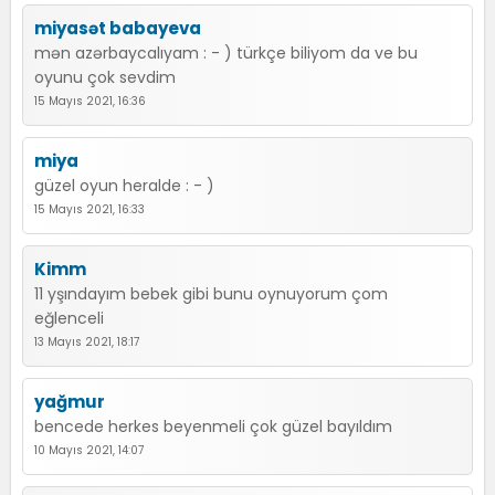
miyasət babayeva
mən azərbaycalıyam : - ) türkçe biliyom da ve bu
oyunu çok sevdim
15 Mayıs 2021, 16:36
miya
güzel oyun heralde : - )
15 Mayıs 2021, 16:33
Kimm
11 yşındayım bebek gibi bunu oynuyorum çom
eğlenceli
13 Mayıs 2021, 18:17
yağmur
bencede herkes beyenmeli çok güzel bayıldım
10 Mayıs 2021, 14:07