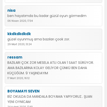
nisa
ben hayatımda bu kadar güzül oyun görmedim
06 Nisan 2020, 17:34
kkdkdkdkdk
güzel oyunmuş ama bazıları çook zor.
29 Mart 2020, 13:24
ressam
BAZILARI ÇOK ZOR MESELA ATLI OLAN 1 SAAT SÜRÜYOR.
AMA BAZILARINA KOLAY GELİYOR ÇÜNKÜ BEN DAHA
KÜÇÜĞÜM. 9 YAŞINDAYIM
17 Mart 2020, 16:12
BOYAMAYI SEVEN
BİZ OKULDA DA MANDALA BOYAMA YAPIYORUZ.. ŞUAN
YENİ OYNİCAM
24 Şubat 2020, 17:40