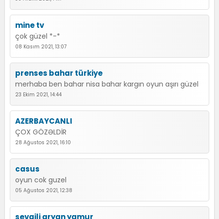
mine tv
çok güzel *-*
08 Kasım 2021, 13:07
prenses bahar türkiye
merhaba ben bahar nisa bahar kargın oyun aşırı güzel
23 Ekim 2021, 14:44
AZERBAYCANLI
ÇOX GÖZƏLDİR
28 Ağustos 2021, 16:10
casus
oyun cok guzel
05 Ağustos 2021, 12:38
sevgili aryan yamur