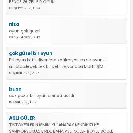
BENCE GÜZEL BİR OYUN
06 Şubat 2021, 13:23
nisa
oyun çok güzel
03 Şubat 2021, 12:42
çok güzel bir oyun
BU oyun kötü diyenlere katılmıyorum ve oyunu
anlatabilecek tek bir kelime var oda MUHTİŞİM
01 Şubat 2021, 21:28
buse
cok guzel bir oyun anında acıldı
19 Ocak 2021, 11:52
ASLI GÜLER
TİKTOKERLERİN İSMİNİ KULANARAK KENDİNİZİ NE
SANIYORSUNUZ. BİRDE BANA ASLI GÜLER BÖYLE BÖULE