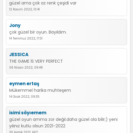
güzel ama çok az renk çeşidi var
12 Kasım 2022, 10:41
Jony
çok güzel bir oyun. Bayıldım.
14 Temmuz 2022, 17:31
JESSICA
THE GAME İS VERY PERFECT
06 Nisan 2022, 09:48
eymen ertaş
Mükemmel harika muhteşem
14 Ocak 2022, 09:35
isimi söyıemem
güzel oyun amma zor değıl.daha güzel ola bilir;) yeni
yılınız kutlu olsun 2021-2022
30 Aralık 2021, 14:17