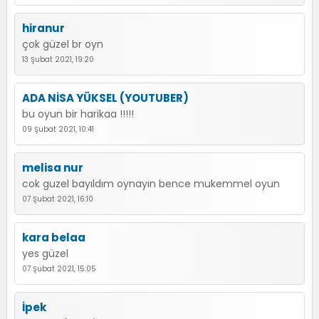
hiranur
çok güzel br oyn
13 Şubat 2021, 19:20
ADA NİSA YÜKSEL (YOUTUBER)
bu oyun bir harikaa !!!!!
09 Şubat 2021, 10:41
melisa nur
cok guzel bayıldım oynayın bence mukemmel oyun
07 Şubat 2021, 16:10
kara belaa
yes güzel
07 Şubat 2021, 15:05
İpek