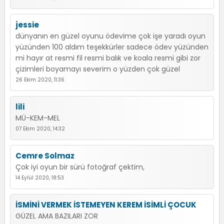
jessie
dünyanın en güzel oyunu ödevime çok işe yaradı oyun
yüzünden 100 aldım teşekkürler sadece ödev yüzünden
mi hayır at resmi fil resmi balık ve koala resmi gibi zor
çizimleri boyamayı severim o yüzden çok güzel
26 Ekim 2020, 11:36
lili
MÜ-KEM-MEL
07 Ekim 2020, 14:32
Cemre Solmaz
Çok iyi oyun bir sürü fotoğraf çektim,
14 Eylül 2020, 18:53
İSMİNİ VERMEK İSTEMEYEN KEREM İSİMLİ ÇOCUK
GÜZEL AMA BAZILARI ZOR