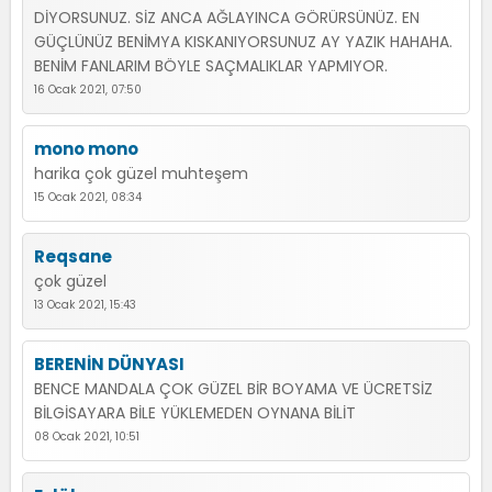
DİYORSUNUZ. SİZ ANCA AĞLAYINCA GÖRÜRSÜNÜZ. EN
GÜÇLÜNÜZ BENİMYA KISKANIYORSUNUZ AY YAZIK HAHAHA.
BENİM FANLARIM BÖYLE SAÇMALIKLAR YAPMIYOR.
16 Ocak 2021, 07:50
mono mono
harika çok güzel muhteşem
15 Ocak 2021, 08:34
Reqsane
çok güzel
13 Ocak 2021, 15:43
BERENİN DÜNYASI
BENCE MANDALA ÇOK GÜZEL BİR BOYAMA VE ÜCRETSİZ
BİLGİSAYARA BİLE YÜKLEMEDEN OYNANA BİLİT
08 Ocak 2021, 10:51