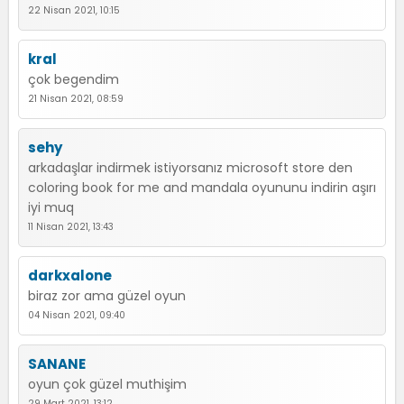
22 Nisan 2021, 10:15
kral
çok begendim
21 Nisan 2021, 08:59
sehy
arkadaşlar indirmek istiyorsanız microsoft store den
coloring book for me and mandala oyununu indirin aşırı
iyi muq
11 Nisan 2021, 13:43
darkxalone
biraz zor ama güzel oyun
04 Nisan 2021, 09:40
SANANE
oyun çok güzel muthişim
29 Mart 2021, 13:12