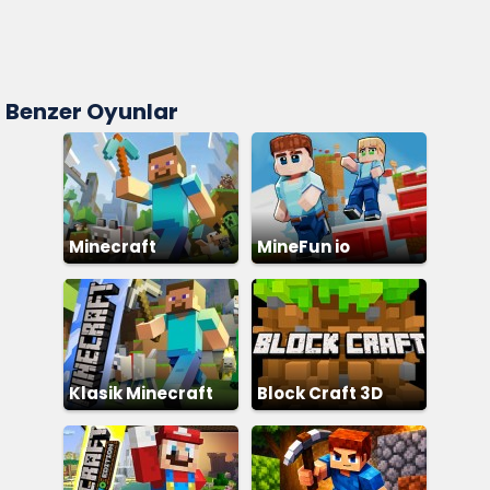
Benzer Oyunlar
Minecraft
MineFun io
Klasik Minecraft
Block Craft 3D