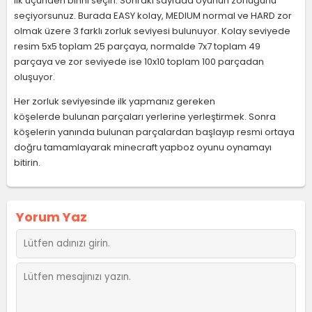
ilk üçünden birini seçin. Sonraki sayfada oyunun zorluğunu
seçiyorsunuz. Burada EASY kolay, MEDIUM normal ve HARD zor
olmak üzere 3 farklı zorluk seviyesi bulunuyor. Kolay seviyede
resim 5x5 toplam 25 parçaya, normalde 7x7 toplam 49
parçaya ve zor seviyede ise 10x10 toplam 100 parçadan
oluşuyor.
Her zorluk seviyesinde ilk yapmanız gereken
köşelerde bulunan parçaları yerlerine yerleştirmek. Sonra
köşelerin yanında bulunan parçalardan başlayıp resmi ortaya
doğru tamamlayarak minecraft yapboz oyunu oynamayı
bitirin.
Yorum Yaz