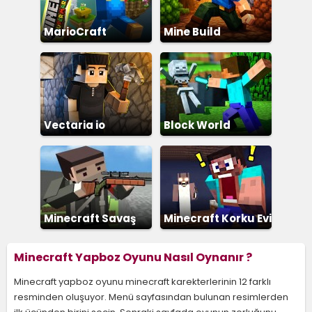
MarioCraft
Mine Build
Vectaria io
Block World
Minecraft Savaş
Minecraft Korku Evi
Minecraft Yapboz Oyunu Nasıl Oynanır ?
Minecraft yapboz oyunu minecraft karekterlerinin 12 farklı
resminden oluşuyor. Menü sayfasından bulunan resimlerden