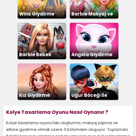
Winx Giydirme
Barbie Makyaj ve
Giydirme
Barbie Bebek
Angela Giydirme
Giydirme
Kız Giydirme
Uğur Böceği İle
Kara Kedi
Kolye Tasarlama Oyunu Nasıl Oynanır ?
Kolye tasarlama oyunu takı oluşturma, makyaj yapma ve
elbise giydirme olmak üzere 3 bölümden oluşuyor. Toplamda