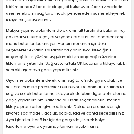
5 farklı kıza aynı işlemleri sırayla yapıyorsunuz. Kolye tasarlama
bölümlerinde 3 tane zincir çeşidi bulunuyor. Sonra zincirlerin
üzerine ekranın sağ tarafındaki pencereden süsler ekleyerek
takıyo oluşturuyorsunuz.
Makyaj yapma bölümlerinde ekranın alt tarafında bulunan ruj,
göz makyajı, kirpik çeşidi ve yanaklara sürülen fondaten rengi
menü butonları bulunuyor. Her bir menünün içindeki
seçenekler ekranın sol tarafında görünüyor. İstediğiniz
seçeneği kızın yüzüne uygulamak için seçeneğin üzerine
tıklamanız yeterlidir. Sağ alt taraftaki OK butonuna tıklayarak bir
sonraki aşamaya geçiş yapabilirsiniz.
Giydirme bölümlerinde ekranın sağ tarafında giysi dolabı ve
sol tarafında ise prensesler bulunuyor. Dolabın alt tarafındaki
sağ ve sol ok butonlarına tıklayarak dolabın diğer bölmelerine
geçiş yapabilirsiniz. Raflarda bulunan seçeneklerin üzerine
tıklayıp prensesleri giydirebilirsiniz. Dolaptan prensesler için
kıyafet, saç modeli, gözlük, şapka, takı ve çanta seçebilirsiniz.
Aynı işlemleri her 5 kız içinde gerçekleştirerek kolye
tasarlama oyunu oynamayı tamamlayabilirsiniz.