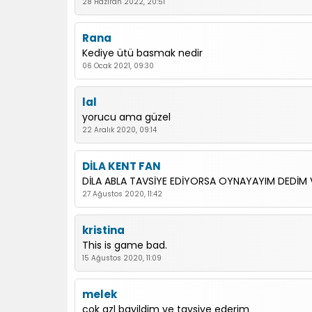
28 Haziran 2022, 20:51
Rana
Kediye ütü basmak nedir
06 Ocak 2021, 09:30
lal
yorucu ama güzel
22 Aralık 2020, 09:14
DİLA KENT FAN
DİLA ABLA TAVSİYE EDİYORSA OYNAYAYIM DEDİM 
27 Ağustos 2020, 11:42
kristina
This is game bad.
15 Ağustos 2020, 11:09
melek
cok gzl bayildim ve tavsiye ederim