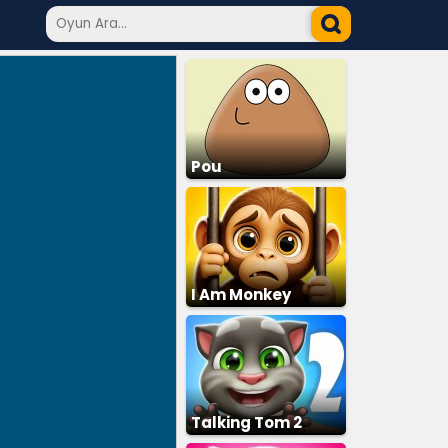
Pou
I Am Monkey
Talking Tom 2