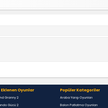
 Eklenen Oyunlar
Popüler Kategoriler
nd Granny 2
Araba Yarışı Oyunları
ndo Gücü 2
Balon Patlatma Oyunları