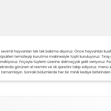
evimli hayvanları tek tek bakıma alıyoruz. Önce hayvanları kuaf
öpükleri temizleyip kurutma makinesiyle tüylri kuruluyoruz. Tıraş 
lendiriyoruz. Fırçayla tüylerin üzerine dalmaçyalı şekli veriyoruz. P
ekranda görünen el resmini ve ok işaretini takip ediyoruz. menü 
amamlayın. Sonraki bölümlerde her bir minik kediye birbirinden gü