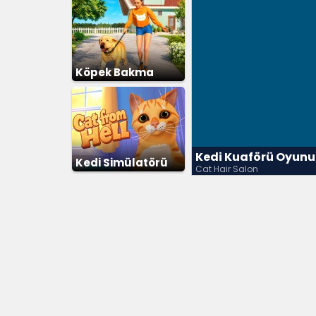
Köpek Bakma
Kedi Kuaförü Oyunu
Kedi Simülatörü
Cat Hair Salon