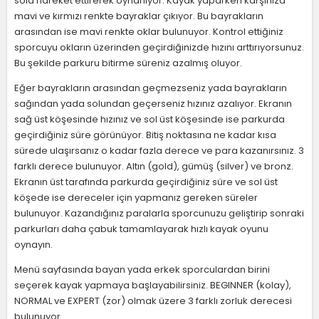
sola hareket ettirerek oynanıyor. Kayak yaparken karşınıza
mavi ve kırmızı renkte bayraklar çıkıyor. Bu bayrakların
arasından ise mavi renkte oklar bulunuyor. Kontrol ettiğiniz
sporcuyu okların üzerinden geçirdiğinizde hızını arttırıyorsunuz.
Bu şekilde parkuru bitirme süreniz azalmış oluyor.
Eğer bayrakların arasından geçmezseniz yada bayrakların
sağından yada solundan geçerseniz hızınız azalıyor. Ekranın
sağ üst köşesinde hızınız ve sol üst köşesinde ise parkurda
geçirdiğiniz süre görünüyor. Bitiş noktasına ne kadar kısa
sürede ulaşırsanız o kadar fazla derece ve para kazanırsınız. 3
farklı derece bulunuyor. Altın (gold), gümüş (silver) ve bronz.
Ekranın üst tarafında parkurda geçirdiğiniz süre ve sol üst
köşede ise dereceler için yapmanız gereken süreler
bulunuyor. Kazandığınız paralarla sporcunuzu geliştirip sonraki
parkurları daha çabuk tamamlayarak hızlı kayak oyunu
oynayın.
Menü sayfasında bayan yada erkek sporculardan birini
seçerek kayak yapmaya başlayabilirsiniz. BEGINNER (kolay),
NORMAL ve EXPERT (zor) olmak üzere 3 farklı zorluk derecesi
bulunuyor.