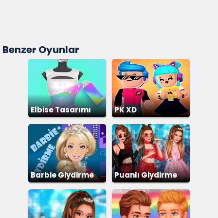
Benzer Oyunlar
Elbise Tasarımı
PK XD
Barbie Giydirme
Puanlı Giydirme