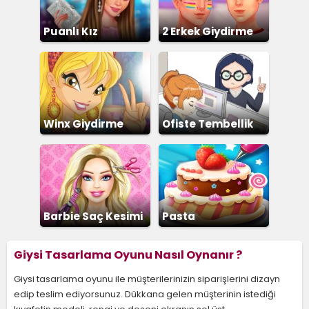
Puanlı Kız
2 Erkek Giydirme
Giydirme
Winx Giydirme
Ofiste Tembellik
Barbie Saç Kesimi
Pasta
Giysi Tasarlama Oyunu Nasıl Oynanır ?
Giysi tasarlama oyunu ile müşterilerinizin siparişlerini dizayn
edip teslim ediyorsunuz. Dükkana gelen müşterinin istediği