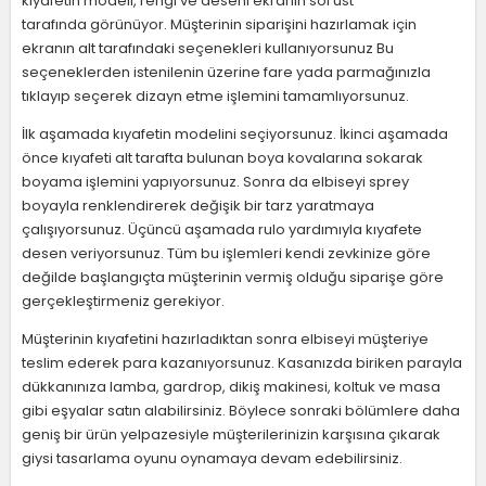
kıyafetin modeli, rengi ve deseni ekranın sol üst
tarafında görünüyor. Müşterinin siparişini hazırlamak için
ekranın alt tarafındaki seçenekleri kullanıyorsunuz Bu
seçeneklerden istenilenin üzerine fare yada parmağınızla
tıklayıp seçerek dizayn etme işlemini tamamlıyorsunuz.
İlk aşamada kıyafetin modelini seçiyorsunuz. İkinci aşamada
önce kıyafeti alt tarafta bulunan boya kovalarına sokarak
boyama işlemini yapıyorsunuz. Sonra da elbiseyi sprey
boyayla renklendirerek değişik bir tarz yaratmaya
çalışıyorsunuz. Üçüncü aşamada rulo yardımıyla kıyafete
desen veriyorsunuz. Tüm bu işlemleri kendi zevkinize göre
değilde başlangıçta müşterinin vermiş olduğu siparişe göre
gerçekleştirmeniz gerekiyor.
Müşterinin kıyafetini hazırladıktan sonra elbiseyi müşteriye
teslim ederek para kazanıyorsunuz. Kasanızda biriken parayla
dükkanınıza lamba, gardrop, dikiş makinesi, koltuk ve masa
gibi eşyalar satın alabilirsiniz. Böylece sonraki bölümlere daha
geniş bir ürün yelpazesiyle müşterilerinizin karşısına çıkarak
giysi tasarlama oyunu oynamaya devam edebilirsiniz.