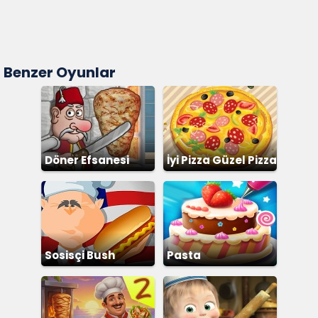
Benzer Oyunlar
Döner Efsanesi
İyi Pizza Güzel Pizza
Sosisçi Bush
Pasta