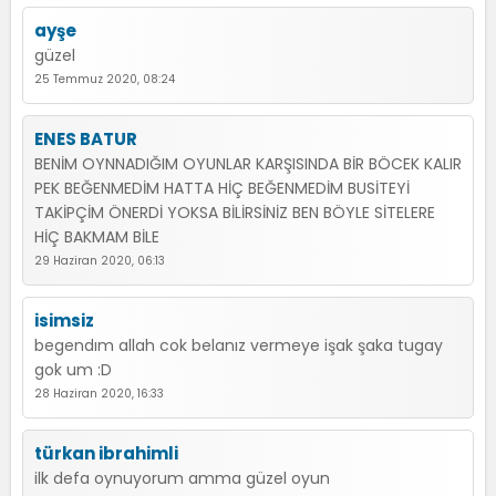
ayşe
güzel
25 Temmuz 2020, 08:24
ENES BATUR
BENİM OYNNADIĞIM OYUNLAR KARŞISINDA BİR BÖCEK KALIR
PEK BEĞENMEDİM HATTA HİÇ BEĞENMEDİM BUSİTEYİ
TAKİPÇİM ÖNERDİ YOKSA BİLİRSİNİZ BEN BÖYLE SİTELERE
HİÇ BAKMAM BİLE
29 Haziran 2020, 06:13
isimsiz
begendım allah cok belanız vermeye işak şaka tugay
gok um :D
28 Haziran 2020, 16:33
türkan ibrahimli
ilk defa oynuyorum amma güzel oyun