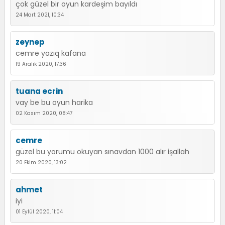
çok güzel bir oyun kardeşim bayıldı
24 Mart 2021, 10:34
zeynep
cemre yazıq kafana
19 Aralık 2020, 17:36
tuana ecrin
vay be bu oyun harika
02 Kasım 2020, 08:47
cemre
güzel bu yorumu okuyan sınavdan 1000 alır işallah
20 Ekim 2020, 13:02
ahmet
iyi
01 Eylül 2020, 11:04