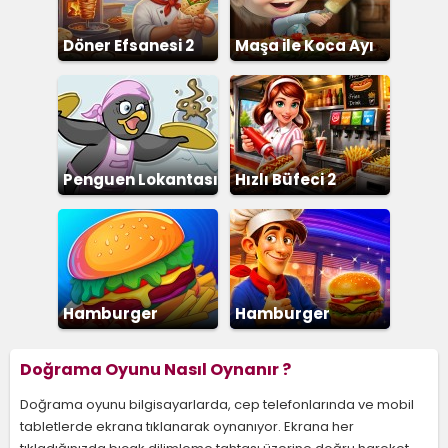
Döner Efsanesi 2
Maşa ile Koca Ayı
Pizza
Penguen Lokantası
Hızlı Büfeci 2
Hamburger
Hamburger
Dükkanı
Restoranı
Doğrama Oyunu Nasıl Oynanır ?
Doğrama oyunu bilgisayarlarda, cep telefonlarında ve mobil
tabletlerde ekrana tıklanarak oynanıyor. Ekrana her