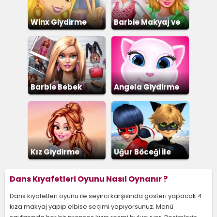
Winx Giydirme
Barbie Makyaj ve
Giydirme
Barbie Bebek
Angela Giydirme
Giydirme
Kız Giydirme
Uğur Böceği İle
Kara Kedi
Dans Kıyafetleri Oyunu Nasıl Oynanır ?
Dans kıyafetleri oyunu ile seyirci karşısında gösteri yapacak 4
kıza makyaj yapıp elbise seçimi yapıyorsunuz. Menü