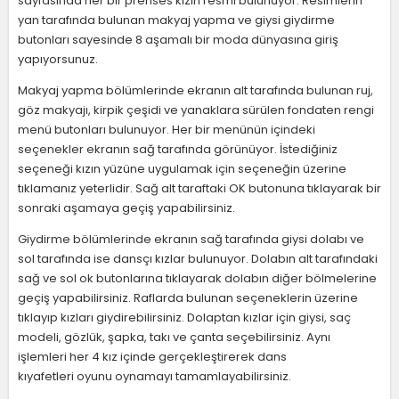
sayfasında her bir prenses kızın resmi bulunuyor. Resimlerin
yan tarafında bulunan makyaj yapma ve giysi giydirme
butonları sayesinde 8 aşamalı bir moda dünyasına giriş
yapıyorsunuz.
Makyaj yapma bölümlerinde ekranın alt tarafında bulunan ruj,
göz makyajı, kirpik çeşidi ve yanaklara sürülen fondaten rengi
menü butonları bulunuyor. Her bir menünün içindeki
seçenekler ekranın sağ tarafında görünüyor. İstediğiniz
seçeneği kızın yüzüne uygulamak için seçeneğin üzerine
tıklamanız yeterlidir. Sağ alt taraftaki OK butonuna tıklayarak bir
sonraki aşamaya geçiş yapabilirsiniz.
Giydirme bölümlerinde ekranın sağ tarafında giysi dolabı ve
sol tarafında ise dansçı kızlar bulunuyor. Dolabın alt tarafındaki
sağ ve sol ok butonlarına tıklayarak dolabın diğer bölmelerine
geçiş yapabilirsiniz. Raflarda bulunan seçeneklerin üzerine
tıklayıp kızları giydirebilirsiniz. Dolaptan kızlar için giysi, saç
modeli, gözlük, şapka, takı ve çanta seçebilirsiniz. Aynı
işlemleri her 4 kız içinde gerçekleştirerek dans
kıyafetleri oyunu oynamayı tamamlayabilirsiniz.