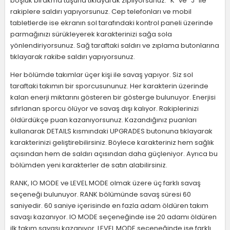
boşluk bırakma tuşuna tıklayarak zıplıyorsunuz. "K" ve "J" ile
rakiplere saldırı yapıyorsunuz. Cep telefonları ve mobil
tabletlerde ise ekranın sol tarafındaki kontrol paneli üzerinde
parmağınızı sürükleyerek karakterinizi sağa sola
yönlendiriyorsunuz. Sağ taraftaki saldırı ve zıplama butonlarına
tıklayarak rakibe saldırı yapıyorsunuz.
Her bölümde takımlar üçer kişi ile savaş yapıyor. Siz sol
taraftaki takımın bir sporcusununuz. Her karakterin üzerinde
kalan enerji miktarını gösteren bir gösterge bulunuyor. Enerjisi
sıfırlanan sporcu ölüyor ve savaş dışı kalıyor. Rakiplerinizi
öldürdükçe puan kazanıyorsunuz. Kazandığınız puanları
kullanarak DETAILS kısmındaki UPGRADES butonuna tıklayarak
karakterinizi geliştirebilirsiniz. Böylece karakteriniz hem sağlık
açısından hem de saldırı açısından daha güçleniyor. Ayrıca bu
bölümden yeni karakterler de satın alabilirsiniz.
RANK, IO MODE ve LEVEL MODE olmak üzere üç farklı savaş
seçeneği bulunuyor. RANK bölümünde savaş süresi 60
saniyedir. 60 saniye içerisinde en fazla adam öldüren takım
savaşı kazanıyor. IO MODE seçeneğinde ise 20 adamı öldüren
ilk takım savaşı kazanıyor. LEVEL MODE seçeneğinde ise farklı