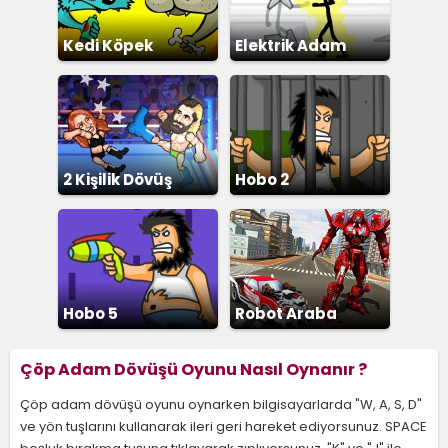
Kedi Köpek
Elektrik Adam
Kavgası
2 Kişilik Dövüş
Hobo 2
Hobo 5
Robot Araba
Çöp Adam Dövüşü Oyunu Nasıl Oynanır ?
Çöp adam dövüşü oyunu oynarken bilgisayarlarda "W, A, S, D"
ve yön tuşlarını kullanarak ileri geri hareket ediyorsunuz. SPACE