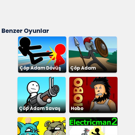
Benzer Oyunlar
Çöp Adam Dövüş
Çöp Adam
Savaşları
Çöp Adam Savaş
Hobo