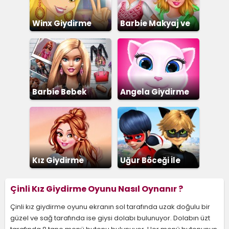
Winx Giydirme
Barbie Makyaj ve
Giydirme
Barbie Bebek
Angela Giydirme
Giydirme
Kız Giydirme
Uğur Böceği İle
Kara Kedi
Çinli Kız Giydirme Oyunu Nasıl Oynanır ?
Çinli kız giydirme oyunu ekranın sol tarafında uzak doğulu bir
güzel ve sağ tarafında ise giysi dolabı bulunuyor. Dolabın üzt