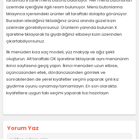
tarafında 8 tane menü butonu bulunuyor. Her menü butonunun
üzerinde içeriğiyle ilgili resim bulunuyor. Menü butonlarına
tıklayınca içerisindeki ürünler alt taraftaki dolapta görünüyor.
Buradan istediğiniz tıkladığınız ürünü anında güzel kızın
üzerinde görebiliyorsunuz. Ürünlerin yanında bulunan X
işaretine tıklayarak ta giydirdiğiniz elbiseyi kızın üzerinden
çıkartabiliyorsunuz.
İlk menüden kıza saç modeli, yüz makyajı ve ağız şekli
oluşturun. Alt taraftaki OK işaretine tıklayarak aynı menününm
ikinci sayfasına geçiş yapın. İkinci menüden uzun elbise,
üçüncüsünden etek, dördüncüsünden gömlek ve
sonrakilerden de yerel kıyafetler seçimi yaparak çinli kız
giydirme oyunu oynamayı tamamlayın. En son olarakta
kıyafetlere uygun takı seçimi yaparak kızı hazırlayın.
Yorum Yaz