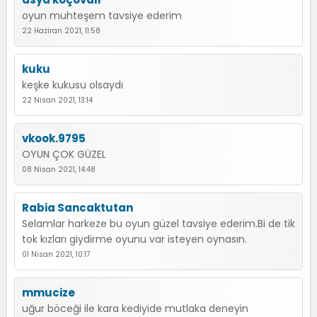
oyun muhteşem tavsiye ederim
22 Haziran 2021, 11:58
kuku
keşke kukusu olsaydı
22 Nisan 2021, 13:14
vkook.9795
OYUN ÇOK GÜZEL
08 Nisan 2021, 14:48
Rabia Sancaktutan
Selamlar harkeze bu oyun güzel tavsiye ederim.Bi de tik
tok kızları giydirme oyunu var isteyen oynasın.
01 Nisan 2021, 10:17
mmucize
uğur böceği ile kara kediyide mutlaka deneyin