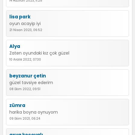
14 Haziran 2023, 11:25
lisa park
oyun acayip iyi
21 Nisan 2023, 06:52
Alya
Zaten oyundaki kız çok güzel
10 Aralık 2022, 07:30
beyzanur çetin
güzel tavsiye ederim
08 Ekim 2022, 09:51
zümra
harika boyna oynuyom
09 Ekim 2021, 06:24
asya koçovalı