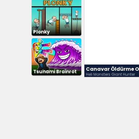
Plonky
Canavar Öldürme 
Tsunami Brainrot
Heli Monsters Giant Hunter