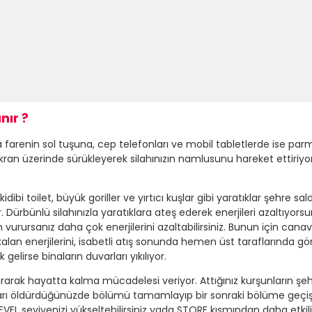
ır ?
renin sol tuşuna, cep telefonları ve mobil tabletlerde ise parmağ
an üzerinde sürükleyerek silahınızın namlusunu hareket ettiriyors
bi toilet, büyük goriller ve yırtıcı kuşlar gibi yaratıklar şehre sald
or. Dürbünlü silahınızla yaratıklara ateş ederek enerjileri azaltıyo
an vurursanız daha çok enerjilerini azaltabilirsiniz. Bunun için ca
kalan enerjilerini, isabetli atış sonunda hemen üst taraflarında gö
elirse binaların duvarları yıkılıyor.
turarak hayatta kalma mücadelesi veriyor. Attığınız kurşunların 
kları öldürdüğünüzde bölümü tamamlayıp bir sonraki bölüme geçiş
EL seviyenizi yükseltebilirsiniz yada STORE kısmından daha etkili sil