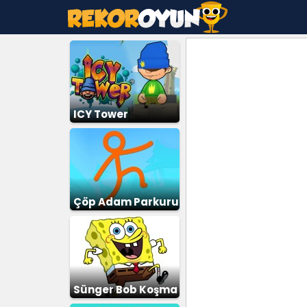
ICY Tower
Çöp Adam Parkuru
Sünger Bob Koşma