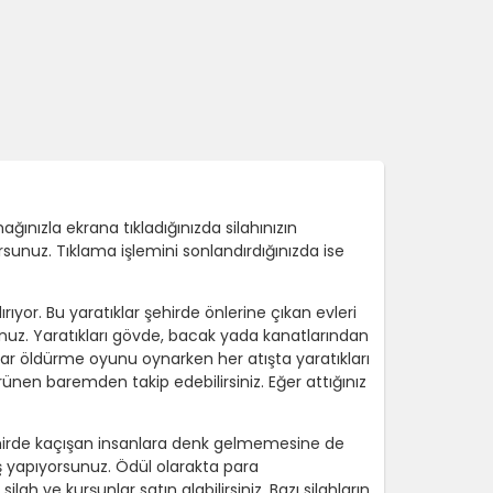
ınızla ekrana tıkladığınızda silahınızın
unuz. Tıklama işlemini sonlandırdığınızda ise
ırıyor. Bu yaratıklar şehirde önlerine çıkan evleri
rsunuz. Yaratıkları gövde, bacak yada kanatlarından
navar öldürme oyunu oynarken her atışta yaratıkları
rünen baremden takip edebilirsiniz. Eğer attığınız
şehirde kaçışan insanlara denk gelmemesine de
 yapıyorsunuz. Ödül olarakta para
ah ve kurşunlar satın alabilirsiniz. Bazı silahların