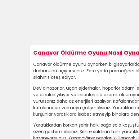
Canavar Öldürme Oyunu Nasıl Oynan
Canavar öldürme oyunu oynarken bilgisayarlarda fa
dürbününü açıyorsunuz. Fare yada parmağınızı ekr
silahınız ateş ediyor.
Dev dinozorlar, uçan ejderhalar, hoparlör adam, skidi
ve binaları yıkıyor ve insanları ise ezerek öldürüy
vurursanız daha az enerjileri azalıyor. Kafalarınd
kafalarından vurmaya çalışmalısınız. Yaratıkların 
kurşunlar yaratıklara isabet etmeyip binalara denk g
Yaratıklardan korkan şehir halkı sağa sola koşuş
özen göstermelisiniz. Şehre saldıran tüm yaratı
kazanıyorsunuz. Kazandığınız paraları kullanarak LEV