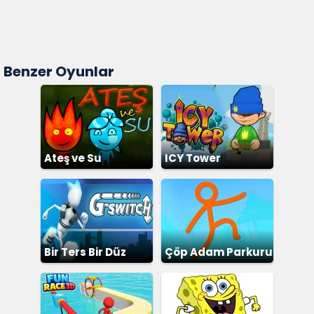
Benzer Oyunlar
Ateş ve Su
ICY Tower
Bir Ters Bir Düz
Çöp Adam Parkuru