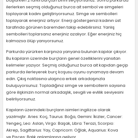
başlarken 2 farklı burçtan birini seçiyorsunuz. Sonra parkurda
ilerlerken seçmiş olduğunuz burca ait sembol ve simgeleri
toplayarak kadını geliştiriyorsunuz. Simge ve sembolleri
toplayarak enerjiniz artıyor. Enerji göstergenizi kadının üst
tarafında görünen baremden takip edebilirsiniz. Yanlış
sembolleri toplarsanız enerjiniz azalıyor. Eğer enerjiniz hiç
kalmazsa ölüp yanıyorsunuz.
Parkurda yürürken karşınıza yanyana bulunan kapılar çıkıyor.
Bu kapıların üzerinde burçların genel özelliklerini yansıtan
kelimeler yazıyor. Seçmiş olduğunuz burca ait kapıdan geçip
parkurda ilerleyerek burç koşusu oyunu oynamaya devam
edin. Çıkış noktasına ulaşınca erkek arkadaşınızla
buluşuyorsunuz. Topladığınız simge ve sembollerin sayısına
göre ilişkinizin normal arkadaşlık, sevgili ve evlilik seviyesini
belirliyorsunuz.
Kapıların üzerindeki burçların isimleri ingilizce olarak
yazılmıştır. Aries: Koç, Taurus: Boğa, Gemini: İkizler, Cancer:
Yengeç, Leo: Aslan, Virgo: Başak, Libra: Terazi, Scorpio:
Akrep, Sagittarius: Yay, Capricorn: Oğlak, Aquarius: Kova
ve Pisces: Balık anlamlarına geliyor.