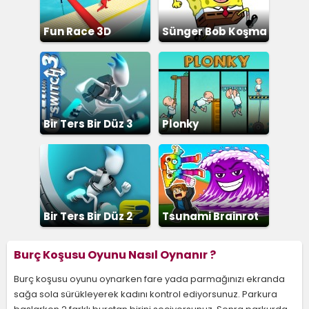
Fun Race 3D
Sünger Bob Koşma
Bir Ters Bir Düz 3
Plonky
Bir Ters Bir Düz 2
Tsunami Brainrot
Burç Koşusu Oyunu Nasıl Oynanır ?
Burç koşusu oyunu oynarken fare yada parmağınızı ekranda
sağa sola sürükleyerek kadını kontrol ediyorsunuz. Parkura