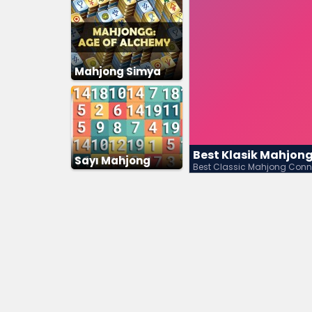
Mahjong Simya
Best Klasik Mahjon
Sayı Mahjong
Best Classic Mahjong Conn