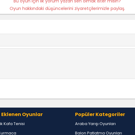
Bu oyun için ilk yorum yazan sen olmak ister misin?
Oyun hakkındaki düşüncelerini ziyaretçilerimizle paylaş.
 Eklenen Oyunlar
Popüler Kategoriler
lik Kafa Tenisi
Araba Yarışı Oyunları
Kurmaca
Balon Patlatma Oyunları