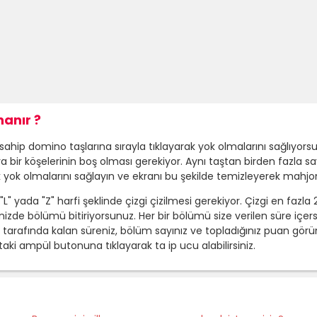
anır ?
p domino taşlarına sırayla tıklayarak yok olmalarını sağlıyorsunuz.
bir köşelerinin boş olması gerekiyor. Aynı taştan birden fazla s
rek yok olmalarını sağlayın ve ekranı bu şekilde temizleyerek m
L" yada "Z" harfi şeklinde çizgi çizilmesi gerekiyor. Çizgi en fazla 2 d
izde bölümü bitiriyorsunuz. Her bir bölümü size verilen süre içe
 tarafında kalan süreniz, bölüm sayınız ve topladığınız puan gör
i ampül butonuna tıklayarak ta ip ucu alabilirsiniz.