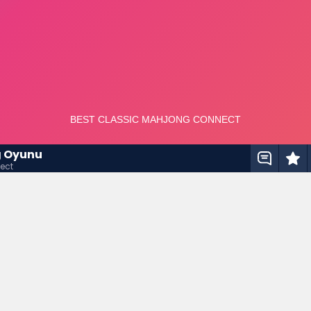
g Oyunu
ect