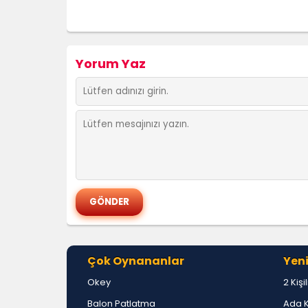
Yorum Yaz
Çok Oynananlar
Yeni
Okey
2 Kişi
Balon Patlatma
Ada 