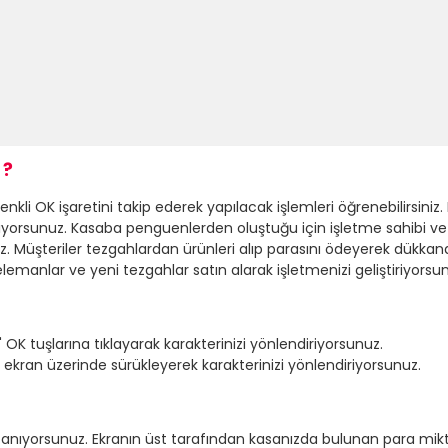
 ?
nkli OK işaretini takip ederek yapılacak işlemleri öğrenebilirsini
nıyorsunuz. Kasaba penguenlerden oluştuğu için işletme sahibi ve 
uz. Müşteriler tezgahlardan ürünleri alıp parasını ödeyerek dükkan
lemanlar ve yeni tezgahlar satın alarak işletmenizi geliştiriyorsu
" OK tuşlarına tıklayarak karakterinizi yönlendiriyorsunuz.
ekran üzerinde sürükleyerek karakterinizi yönlendiriyorsunuz.
anıyorsunuz. Ekranın üst tarafından kasanızda bulunan para miktarı