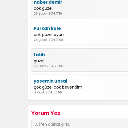
naber demir
cok guzel
26 Şubat 2014, 17:10
Furkan kale
cok güzel oyun
26 Şubat 2014, 17:08
fatih
güzel
26 Ocak 2014, 20:06
yasemin unsal
çok güzel cok beyendim
19 Ocak 2014, 08:55
remzi
Yorum Yaz
çok güzel oyun be
16 Aralık 2013, 15:23