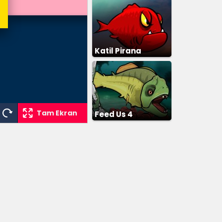
Katil Pirana
Tam Ekran
Feed Us 4