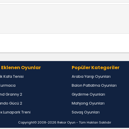
 Eklenen Oyunlar
Popüler Kategoriler
lik Kafa Tenisi
Araba Yarışı Oyunları
Kurmaca
Balon Patlatma Oyunları
nd Granny 2
Giydirme Oyunları
ndo Gücü 2
Mahjong Oyunları
x Lunapark Treni
Savaş Oyunları
Copyright© 2008-2026
Rekor Oyun
- Tüm Hakları Saklıdır