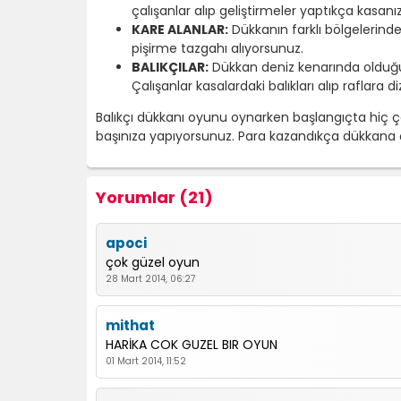
çalışanlar alıp geliştirmeler yaptıkça kasanı
KARE ALANLAR:
Dükkanın farklı bölgelerind
pişirme tazgahı alıyorsunuz.
BALIKÇILAR:
Dükkan deniz kenarında olduğu i
Çalışanlar kasalardaki balıkları alıp raflara di
Balıkçı dükkanı oyunu oynarken başlangıçta hiç çal
başınıza yapıyorsunuz. Para kazandıkça dükkana ç
Yorumlar (21)
apoci
çok güzel oyun
28 Mart 2014, 06:27
mithat
HARİKA COK GUZEL BIR OYUN
01 Mart 2014, 11:52