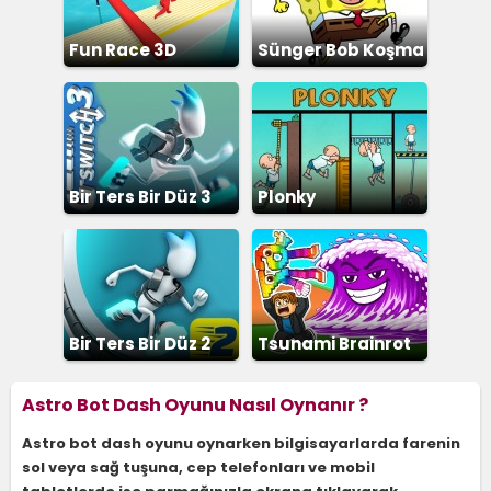
Fun Race 3D
Sünger Bob Koşma
Bir Ters Bir Düz 3
Plonky
Bir Ters Bir Düz 2
Tsunami Brainrot
Astro Bot Dash Oyunu Nasıl Oynanır ?
Astro bot dash oyunu oynarken bilgisayarlarda farenin
sol veya sağ tuşuna, cep telefonları ve mobil