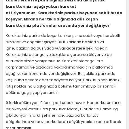
tabletlerde ise parmağınızla ekrana tıklayarak
karakterinizi aşağı yukarı hareket
ettiriyorsunuz. Karakteriniz parkur boyunca sabit hızda
koşuyor. Ekrana her tıkladığınızda düz koşan
karakteriniz platformlar arasında yer değiştiriyor.
Karakteriniz parkurda koşarken karşısına sabit veya hareketli
tuzaklar ve engeller çıkıyor. Bu tuzakların bazıları sivri
iğne, bazıları da düz yada yuvarlak testere şeklindedir.
Karakteriniz bu engel ve tuzaklara çarparsa ölüyor ve bu
durumda sizde yanıyorsunuz. Karakteriniz engellere
çarpmamak ve tuzaklara yakalanmamak için platformda
aşağı yukarı konumda yer değiştiriyor. Bu şekilde parkurda
koşusuna devam ederek hayatta kalıyor. Parkurun sonundaki
bitiş noktasına ulaştığınızda bölümü tamamlayıp bir sonraki
bölüme geçiş yapıyorsunuz.
9 farklı bölüm yani 9 farklı parkur bulunuyor. Her parkurun farklı
bir hikayesi vardır. Bazı parkurlar Miami, Filorida ve Hamburg
gibi dünyanın farklı şehirlerinde, bazı parkurlar tatil
bölgelerinde ve bazı parkurlarda büyük yapıları konu edilerek
tasarlanmıştır.