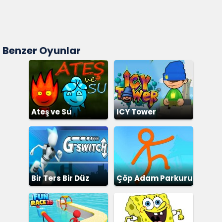
Benzer Oyunlar
Ateş ve Su
ICY Tower
Bir Ters Bir Düz
Çöp Adam Parkuru