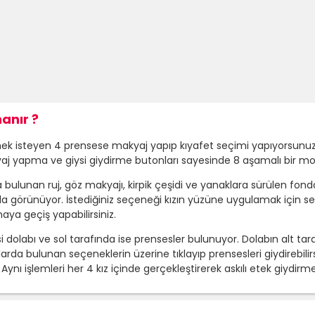
anır ?
nemek isteyen 4 prensese makyaj yapıp kıyafet seçimi yapıyorsunuz
aj yapma ve giysi giydirme butonları sayesinde 8 aşamalı bir mo
bulunan ruj, göz makyajı, kirpik çeşidi ve yanaklara sürülen fond
 görünüyor. İstediğiniz seçeneği kızın yüzüne uygulamak için seç
aya geçiş yapabilirsiniz.
dolabı ve sol tarafında ise prensesler bulunuyor. Dolabın alt tara
larda bulunan seçeneklerin üzerine tıklayıp prensesleri giydirebilir
z. Aynı işlemleri her 4 kız içinde gerçekleştirerek askılı etek giy