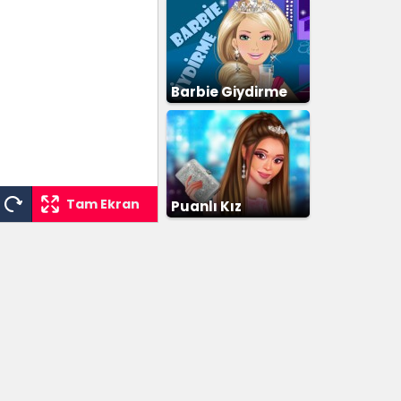
Barbie Giydirme
Tam Ekran
Puanlı Kız
Giydirme