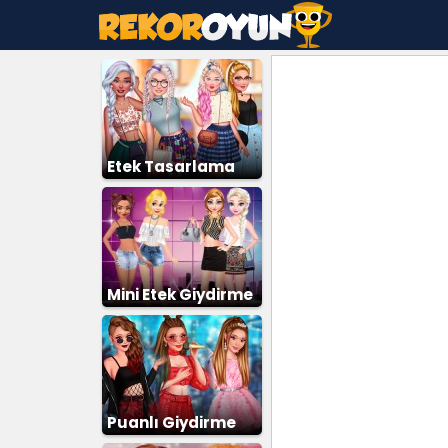
Etek Tasarlama
Mini Etek Giydirme
Puanlı Giydirme