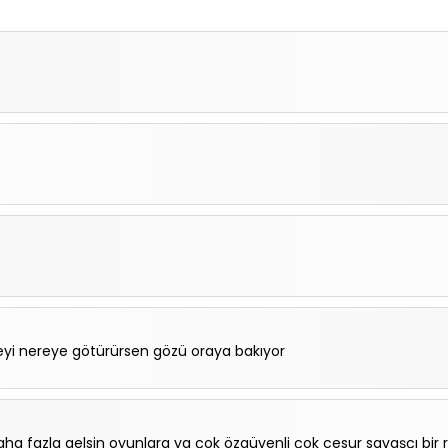
yi nereye götürürsen gözü oraya bakıyor
ha fazla gelsin oyunlara ya çok özgüvenli çok cesur savaşçı bir 