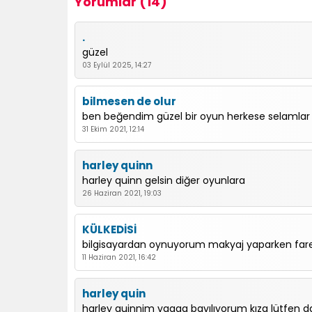
Yorumlar (14)
.
güzel
03 Eylül 2025, 14:27
bilmesen de olur
ben beğendim güzel bir oyun herkese selamlar
31 Ekim 2021, 12:14
harley quinn
harley quinn gelsin diğer oyunlara
26 Haziran 2021, 19:03
KÜLKEDİSİ
bilgisayardan oynuyorum makyaj yaparken fare
11 Haziran 2021, 16:42
harley quin
harley quinnim yaaaa bayılıyorum kıza lütfen da