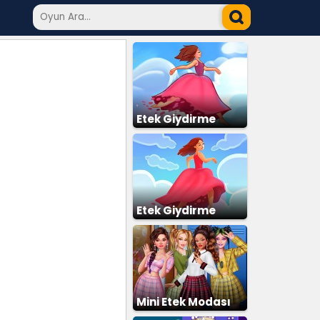
Etek Giydirme
Etek Giydirme
Parkuru
Mini Etek Modası