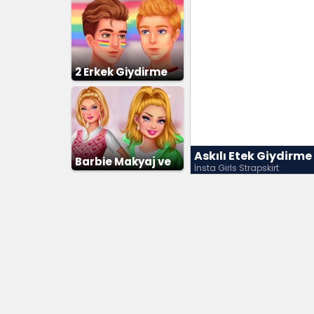
2 Erkek Giydirme
Askılı Etek Giydirm
Barbie Makyaj ve
İnsta Girls Strapskirt
Giydirme