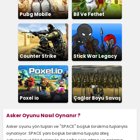
Pubg Mobile
Bil Ve Fethet
Counter Strike
Stick War Legacy
Poxel io
Çağlar Boyu Savaş
2
Asker Oyunu Nasıl Oynanır ?
Asker oyunu yön tuşları ve "SPACE" boşluk bırakma tuşlarıyla
oynanıyor. SPACE yani boşluk bırakma tuşuyla ateş