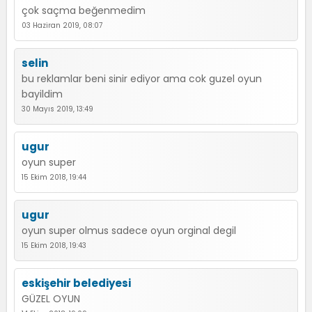
çok saçma beğenmedim
03 Haziran 2019, 08:07
selin
bu reklamlar beni sinir ediyor ama cok guzel oyun
bayildim
30 Mayıs 2019, 13:49
ugur
oyun super
15 Ekim 2018, 19:44
ugur
oyun super olmus sadece oyun orginal degil
15 Ekim 2018, 19:43
eskişehir belediyesi
GÜZEL OYUN