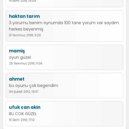
14 Ekim 2018, 19:09
haktan tarım
3 yorumu benim oynumda 100 tane yorum var saydım
herkes beyenmiş
31 Temmuz 2018, 11:20
mamiş
oyun güzel
25 Temmuz 2018, 11:06
ahmet
bu oyunu çok begendim
04 Şubat 2012, 19:37
ufuk can akin
BU COK GÜZEL
18 Ekim 2010, 17:12