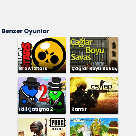
Benzer Oyunlar
Brawl Stars
Çağlar Boyu Savaş
İkili Çatışma 2
Kantır