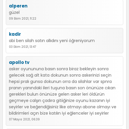
alperen
güzel
09 Ekim 2021, 11:22
kadir
abi ben silah satın allıdını yeni öğreniyorum
03 Ekim 2021, 13:47
apollo tv
asker oyunununa basın sonra biraz bekleyin sonra
gelecek sağ alt kata dokunun sonra askerinizi seçin
hepsi pralı gunsa dokunun orra da silahlar var spnra
pranın yanındaki ileri tuşuna basın son önünüze cıkan
gerekleri bulun önünüze gelen asker leri öldürün
geçmeye calşın çadıra gitiiğinize oyunu kazanın iyi
seyirler ve beğendiğisiniz like atmayı abone olmayı ve
bildirimleri açın bize katılın iyi eğlenceler iyi seyirler
07 Mayıs 2021, 06:39