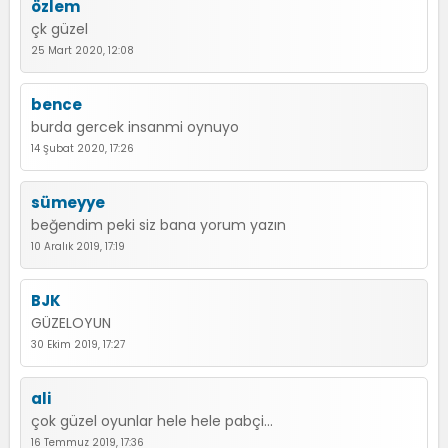
özlem
çk güzel
25 Mart 2020, 12:08
bence
burda gercek insanmi oynuyo
14 Şubat 2020, 17:26
sümeyye
beğendim peki siz bana yorum yazın
10 Aralık 2019, 17:19
BJK
GÜZELOYUN
30 Ekim 2019, 17:27
ali
çok güzel oyunlar hele hele pabçi...
16 Temmuz 2019, 17:36