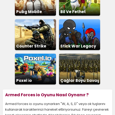
Pubg Mobile
Bil Ve Fethet
Counter Strike
Stick War Legacy
Poxel io
Çağlar Boyu Savaş
2
Armed Forces io Oyunu Nasıl Oynanır ?
Armed forces io oyunu oynarken "W, A, S, D" veya ok tuşlarını
kullanarak karakterinizi hareket ettiriyorsunuz. Fareyi çevirerek