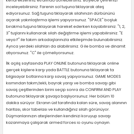
kendi ekseniniz etrafında dönebilirsiniz. Böylece çevrenizi
inceleyebilirsiniz. Farenin sol tuşuna tıklayarak ateş
ediyorsunuz. Sağ tuşuna tıklayarak silahınızın dürbününü
açarak yakınlaştırma işlemi yapıyorsunuz. "SPACE" boşluk
bırakma tuşuna tıklayarak hareket ederken kayabilirsiniz. "1, 2,
3" tuşlarını kullanarak silah değiştirme işlemi yapabilirsiniz. "E
veya F" ile takım arkadaşlarınızla etkileşimde bulunabilirsiniz.
Ayrıca yerdeki silahları da alabilirsiniz. G ile bomba ve dinamit
atıyorsunuz. "C" ile çömeliyorsunuz.
İlk açılış sayfasında PLAY ONLINE butonuna tıklayarak online
gerçek kişilere karşı yada BATTLE butonuna tıklayarak ta
bilgisayar botlarına karşı savaş yapıyorsunuz. GAME MODES
kısmından takım,tekli, bayrak yarışı ve bomba savaşı gibi
savaş çeşitlerinden birini seçip sonra da CONFIRM AND PLAY
butonuna tıklayarak şavaşa başlıyorsunuz. Her bölüm 10
dakika sürüyor. Ekranın üst tarafında kalan süre, savaş alanının
haritası, skor tabelası ve kullandığınız silah görünüyor.
Düşmanlarınızın ateşlerinden kendinizi koruyup savaşı
kazanmaya çalışarak armed forces io oyunu oynayın.