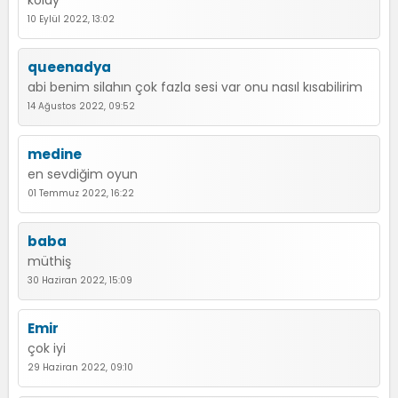
kolay
10 Eylül 2022, 13:02
queenadya
abi benim silahın çok fazla sesi var onu nasıl kısabilirim
14 Ağustos 2022, 09:52
medine
en sevdiğim oyun
01 Temmuz 2022, 16:22
baba
müthiş
30 Haziran 2022, 15:09
Emir
çok iyi
29 Haziran 2022, 09:10