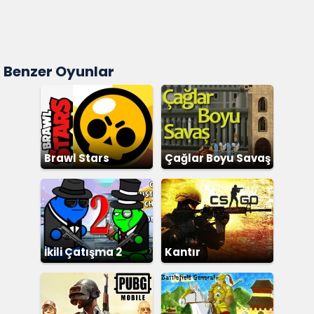
Benzer Oyunlar
Brawl Stars
Çağlar Boyu Savaş
İkili Çatışma 2
Kantır